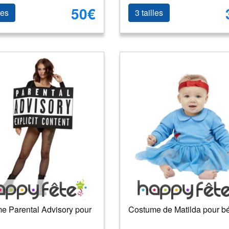
50€
les
3 tailles
e Parental Advisory pour
Costume de Matilda pour b