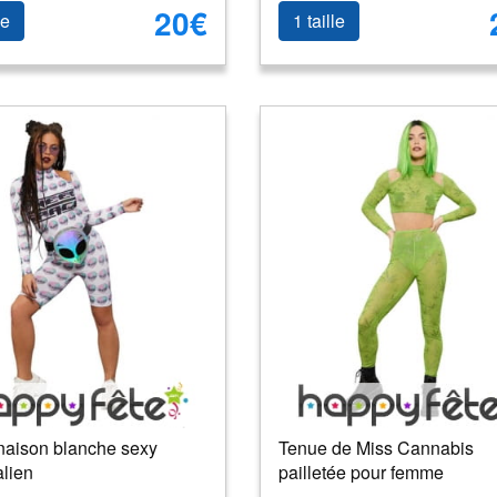
20€
le
1 taille
aison blanche sexy
Tenue de Miss Cannabis
alien
pailletée pour femme