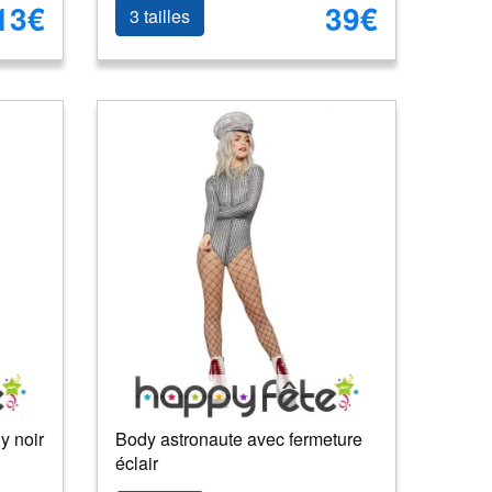
13€
39€
3 tailles
y noir
Body astronaute avec fermeture
éclair