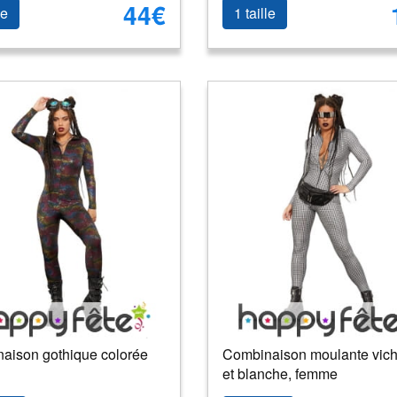
44€
le
1 taille
aison gothique colorée
Combinaison moulante vich
et blanche, femme