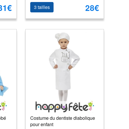
31€
28€
3 tailles
ébé
Costume du dentiste diabolique
pour enfant