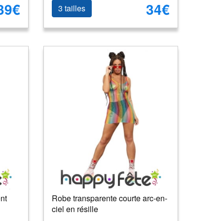
39€
34€
3 tailles
nt
Robe transparente courte arc-en-
ciel en résille