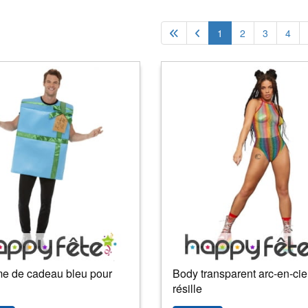
1
2
3
4
e de cadeau bleu pour
Body transparent arc-en-cie
résille