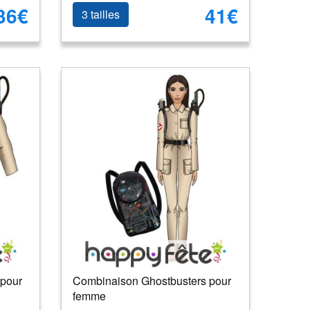
36€
41€
3 tailles
 pour
Combinaison Ghostbusters pour
femme