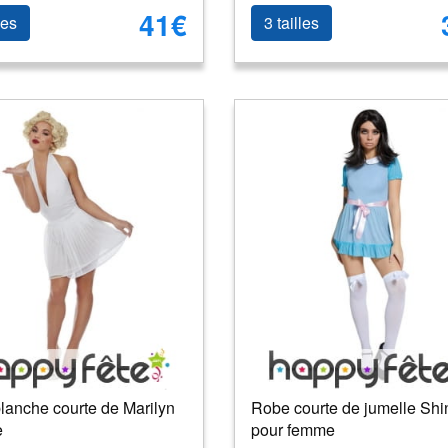
41€
les
3 tailles
lanche courte de Marilyn
Robe courte de jumelle Shi
e
pour femme