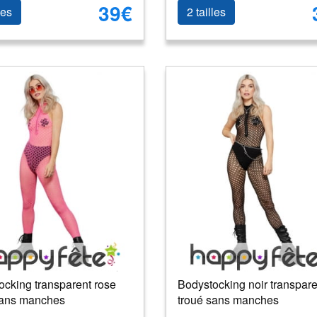
39€
les
2 tailles
ocking transparent rose
Bodystocking noir transpare
sans manches
troué sans manches