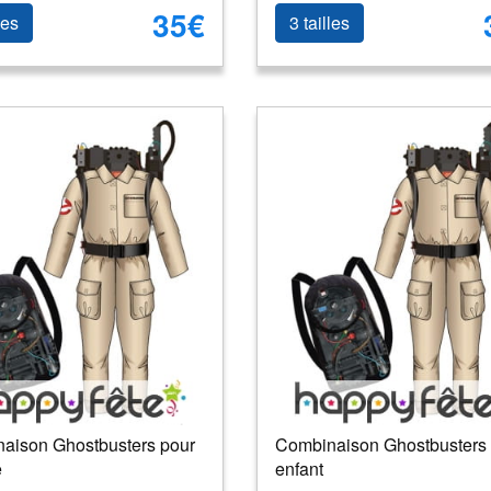
35€
les
3 tailles
aison Ghostbusters pour
Combinaison Ghostbusters
e
enfant