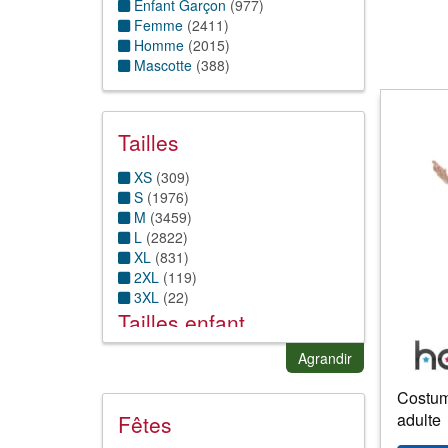
Enfant Garçon
(
977
)
Femme
(
2411
)
Homme
(
2015
)
Mascotte
(
388
)
Tailles
XS
(
309
)
S
(
1976
)
M
(
3459
)
L
(
2822
)
XL
(
831
)
2XL
(
119
)
3XL
(
22
)
Tailles enfant
1 ans
(143)
Agrandir
6/12 mois
(34)
Costum
12/18 mois
(15)
18/24 mois
(21)
adulte
Fêtes
2 ans
(189)