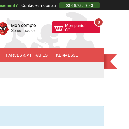
uisement?
Contactez-nous au
03.66.72.19.43
0
Mon compte
Mon panier
0
€
Se connecter
FARCES
& ATTRAPES
KERMESSE