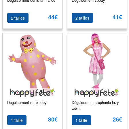
Déguisement denis la malice
Déguisement spotty
44€
41€
2 tailles
2 tailles
Déguisement mr blooby
Déguisement stephanie lazy
town
80€
26€
1 taille
1 taille