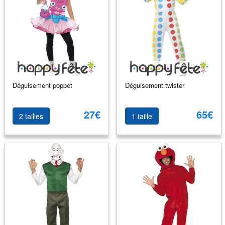
Déguisement poppet
Déguisement twister
27€
65€
2 tailles
1 taille