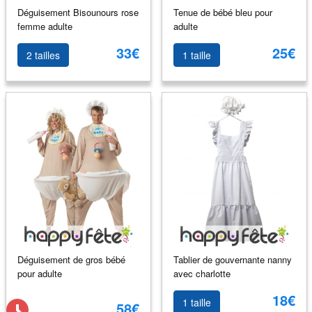
Déguisement Bisounours rose
Tenue de bébé bleu pour
femme adulte
adulte
33€
25€
2 tailles
1 taille
Déguisement de gros bébé
Tablier de gouvernante nanny
pour adulte
avec charlotte
18€
1 taille
58€