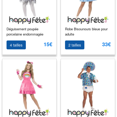
Déguisement poupée
Robe Bisounours bleue pour
porcelaine endommagée
adulte
15€
33€
4 tailles
2 tailles