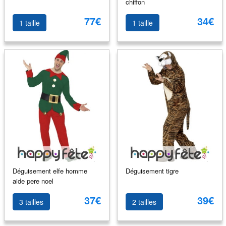
chiffon
77€
34€
1 taille
1 taille
Déguisement elfe homme
Déguisement tigre
aide pere noel
37€
39€
3 tailles
2 tailles