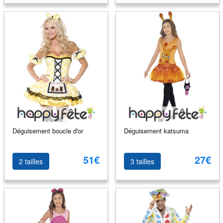
Déguisement boucle d'or
Déguisement katsuma
51€
27€
2 tailles
3 tailles