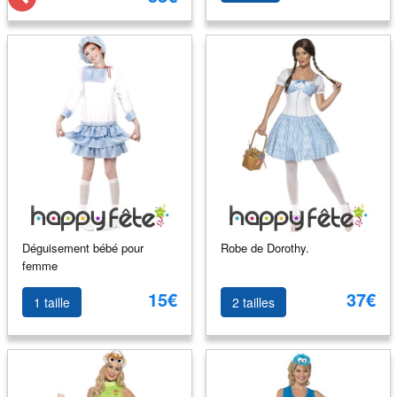
Déguisement bébé pour
Robe de Dorothy.
femme
15€
37€
1 taille
2 tailles