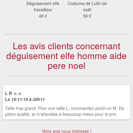
ssures
Déguisement elfe
Costume de Lutin de
Déguiseme
de neige
travailleur
noël
41
 €
48 €
56 €
Les avis clients concernant
déguisement elfe homme aide
pere noel
L R
Le
10/11/19 à 20h11
Taille trop grand. Pour une taille L, commandez plutôt un M. De
piètre qualité, je m'attendais à beaucoup mieux pour le prix.
Votre avis nous intéresse !