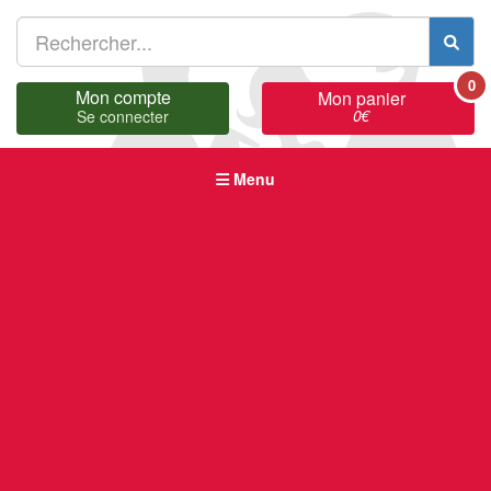
0
Mon compte
Mon panier
0
€
Se connecter
Menu