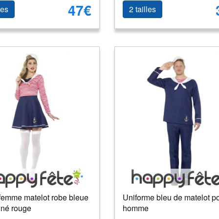
47€
les
2 tailles
femme matelot robe bleue
Uniforme bleu de matelot p
gné rouge
homme