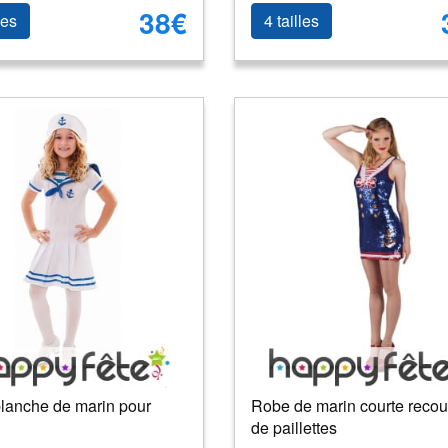
38€
les
4 tailles
lanche de marin pour
Robe de marin courte recou
de paillettes