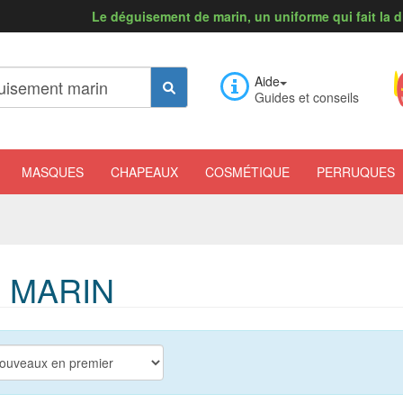
Le déguisement de marin, un uniforme qui fait la d
Aide
Guides et conseils
MASQUES
CHAPEAUX
COSMÉTIQUE
PERRUQUES
 MARIN