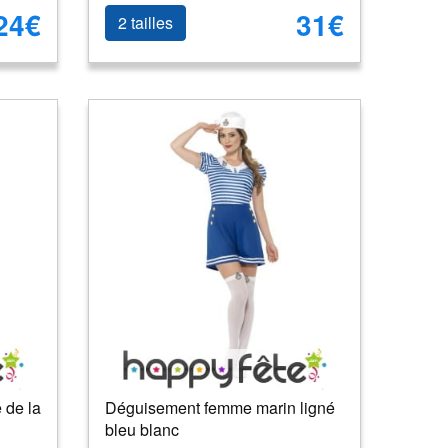
24€
31€
2 tailles
 de la
Déguisement femme marin ligné
bleu blanc