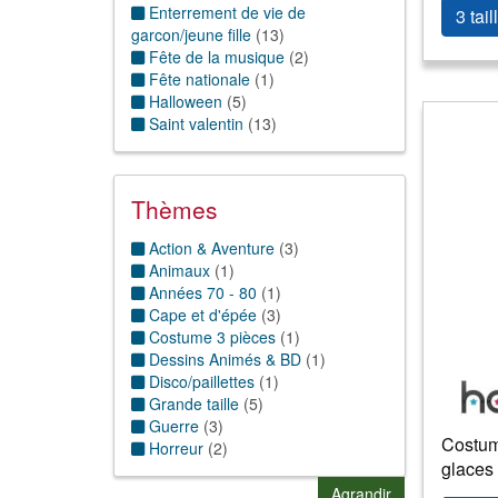
10 ans
(8)
Enterrement de vie de
3 tail
11/12 ans
(9)
garcon/jeune fille
(
13
)
13/14 ans
(3)
Fête de la musique
(
2
)
15/16 ans
(1)
Fête nationale
(
1
)
Halloween
(
5
)
Saint valentin
(
13
)
Thèmes
Action & Aventure
(
3
)
Animaux
(
1
)
Années 70 - 80
(
1
)
Cape et d'épée
(
3
)
Costume 3 pièces
(
1
)
Dessins Animés & BD
(
1
)
Disco/paillettes
(
1
)
Grande taille
(
5
)
Guerre
(
3
)
Costum
Horreur
(
2
)
glaces
Musique
(
2
)
Pirate et corsaire
(
3
)
Agrandir