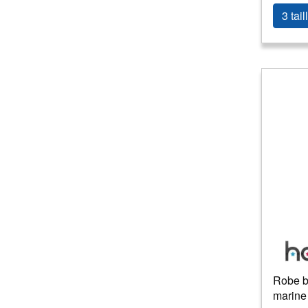
3 tail
Robe bl
marine