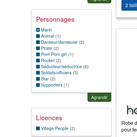
Rock'n roll
(
2
)
2 tail
Sexy/Charme
(
16
)
Sport
(
1
)
Personnages
Stars/célébrités
(
2
)
Uniformes
(
54
)
Marin
Animal
(
1
)
Danseur/danseuse
(
2
)
Pirate
(
2
)
Pom Pom girl
(
1
)
Rocker
(
2
)
Séducteur/séductrice
(
6
)
Soldats/officiers
(
3
)
Star
(
2
)
Supporters
(
1
)
Zombie
(
2
)
Agrandir
Licences
Robe d
Village People
(
2
)
pour f