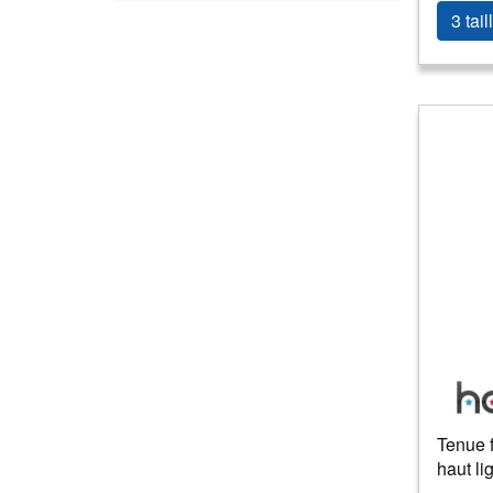
3 tail
Tenue 
haut li