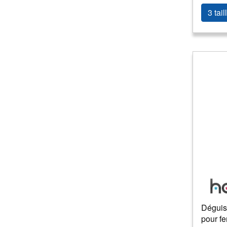
3 tail
Déguis
pour f