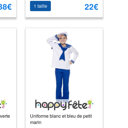
38€
22€
1 taille
verte
Uniforme blanc et bleu de petit
marin