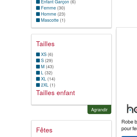
Enfant Garçon
(
6
)
Femme
(
30
)
Homme
(
23
)
Mascotte
(
1
)
Tailles
XS
(
6
)
S
(
29
)
M
(
43
)
L
(
32
)
XL
(
14
)
2XL
(
1
)
Tailles enfant
4 ans
(9)
5 ans
(9)
Agrandir
6 ans
(10)
Robe b
7 ans
(10)
8 ans
(9)
pour f
Fêtes
9 ans
(8)