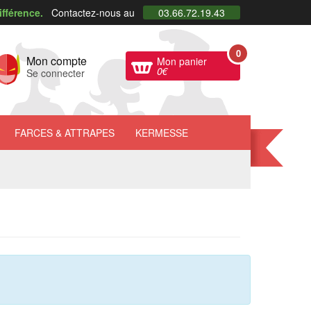
ifférence.
Contactez-nous au
03.66.72.19.43
0
Mon compte
Mon panier
0
€
Se connecter
FARCES
& ATTRAPES
KERMESSE