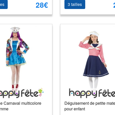
28€
les
3 tailles
e Carnaval multicolore
Déguisement de petite mate
emme
pour enfant