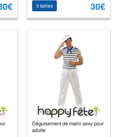
30€
30€
3 tailles
our
Déguisement de marin sexy pour
adulte