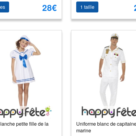
28€
les
1 taille
anche petite fille de la
Uniforme blanc de capitaine
marine