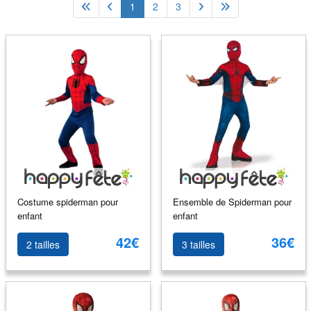
1
2
3
Costume spiderman pour
Ensemble de Spiderman pour
enfant
enfant
42€
36€
2 tailles
3 tailles