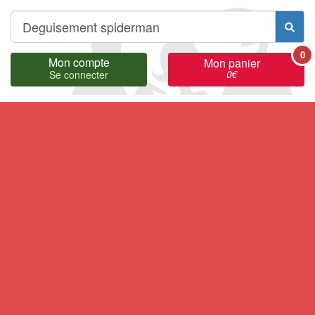
0
Mon compte
Mon panier
0
€
Se connecter