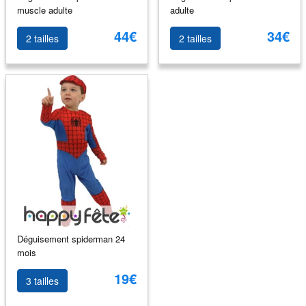
muscle adulte
adulte
44€
34€
2 tailles
2 tailles
Déguisement spiderman 24
mois
19€
3 tailles