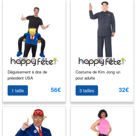
Déguisement à dos de
Costume de Kim Jong un
président USA
pour adulte
56€
32€
1 taille
3 tailles