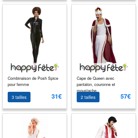
Combinaison de Posh Spice
Cape de Queen avec
pour femme
pantalon, couronne et
moustache
31€
57€
3 tailles
2 tailles