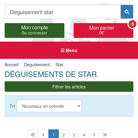
0
Mon compte
Mon panier
0
€
Se connecter
Menu
Accueil
Deguisement
Star
DÉGUISEMENTS DE STAR
Filtrer les articles
Tri:
1
2
3
4