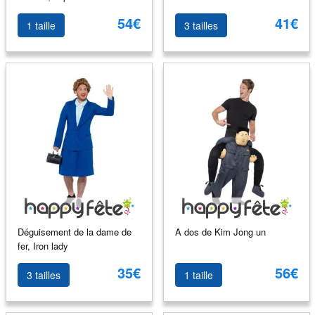
54€
41€
1 taille
3 tailles
Déguisement de la dame de
A dos de Kim Jong un
fer, Iron lady
35€
56€
3 tailles
1 taille