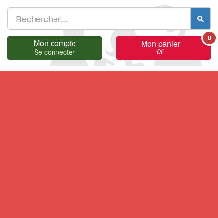
0
Mon compte
Mon panier
0
€
Se connecter