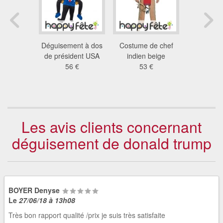
ent evel
Déguisement à dos
Costume de chef
Costume I
vel
de président USA
indien beige
Village
 €
56 €
53 €
Lice
90
Les avis clients concernant
déguisement de donald trump
BOYER Denyse
Le
27/06/18 à 13h08
Très bon rapport qualité /prix je suis très satisfaite