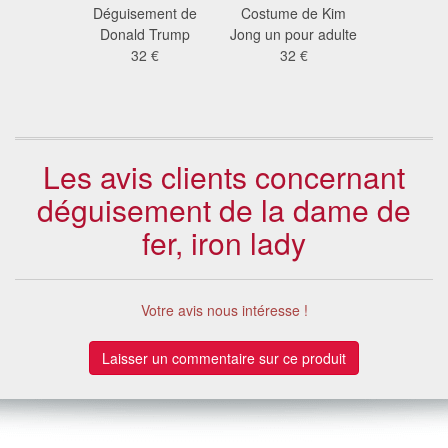
ement
Déguisement de
Costume de Kim
Déguise
franges
Donald Trump
Jong un pour adulte
rock star 
 €
32 €
32 €
année
41
Les avis clients concernant
déguisement de la dame de
fer, iron lady
Votre avis nous intéresse !
Laisser un commentaire sur ce produit