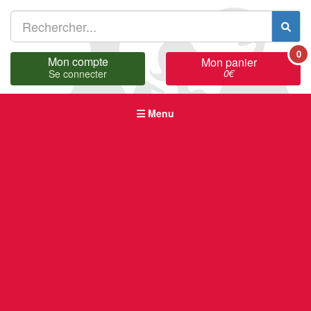
0
Mon compte
Mon panier
0
€
Se connecter
Menu