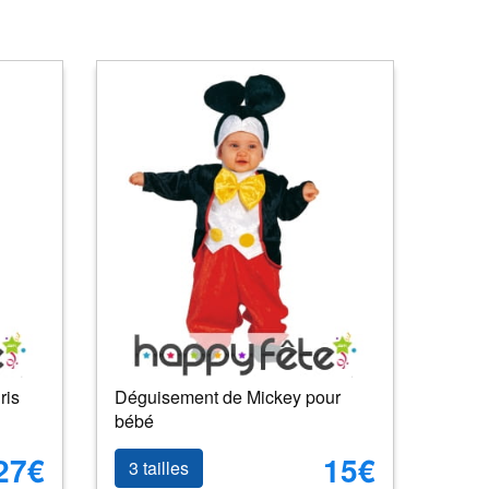
ris
Déguisement de Mickey pour
bébé
27€
15€
3 tailles