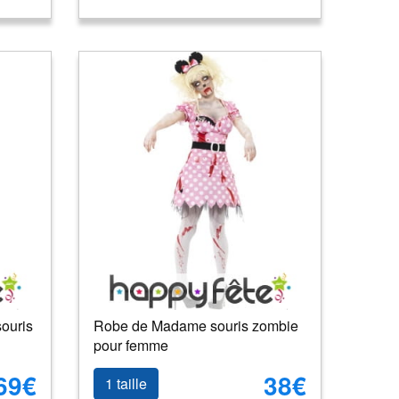
ouris
Robe de Madame souris zombie
pour femme
69€
38€
1 taille