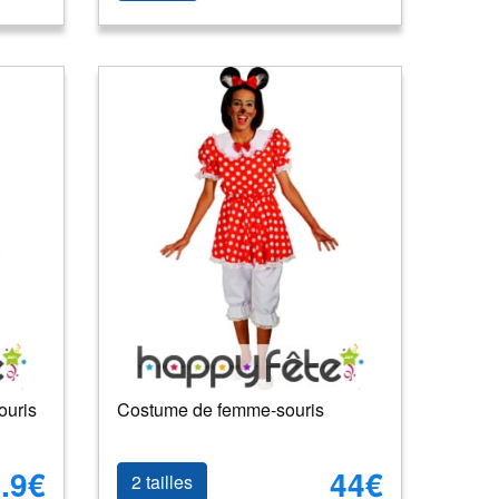
ouris
Costume de femme-souris
.9€
44€
2 tailles