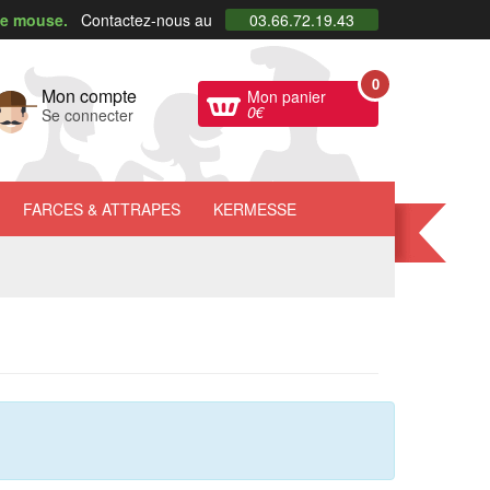
ie mouse.
Contactez-nous au
03.66.72.19.43
0
Mon compte
Mon panier
0
€
Se connecter
FARCES
& ATTRAPES
KERMESSE