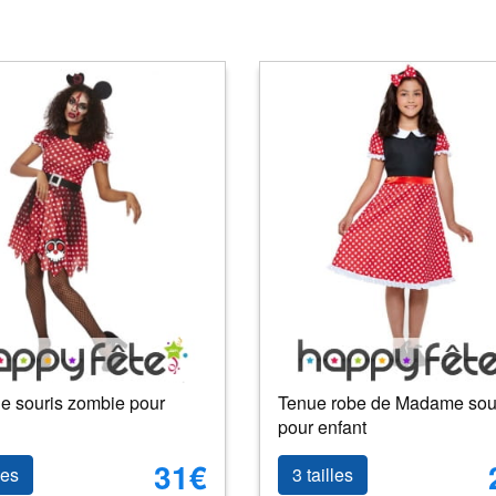
e souris zombie pour
Tenue robe de Madame sou
pour enfant
31€
les
3 tailles