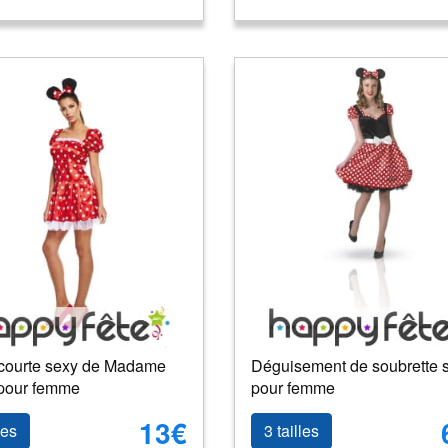
courte sexy de Madame
Déguisement de soubrette s
 pour femme
pour femme
13€
les
3 tailles