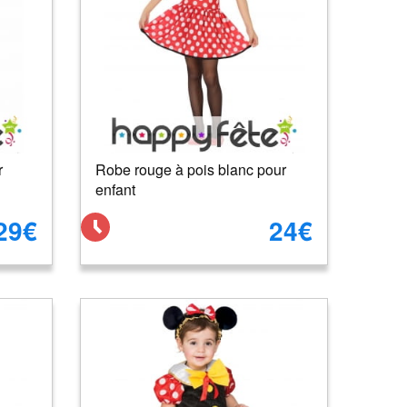
r
Robe rouge à pois blanc pour
enfant
29€
24€