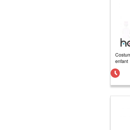
Costum
enfant