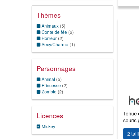
11/12 ans
(2)
Thèmes
Animaux
(
5
)
Conte de fée
(
2
)
Horreur
(
2
)
Sexy/Charme
(
1
)
Personnages
Animal
(
5
)
Princesse
(
2
)
Zombie
(
2
)
Tenue 
Licences
souris
Mickey
2 tail