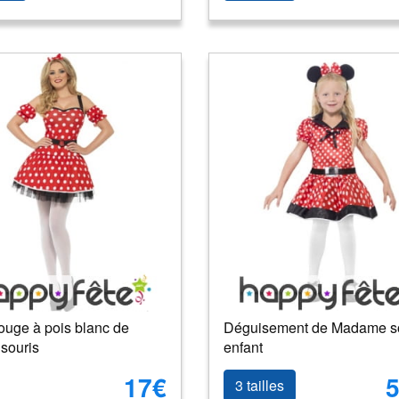
ouge à pois blanc de
Déguisement de Madame s
souris
enfant
17€
5
3 tailles