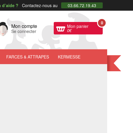
 d’aide ?
Contactez-nous au
03.66.72.19.43
0
Mon compte
Mon panier
0
€
Se connecter
FARCES
& ATTRAPES
KERMESSE