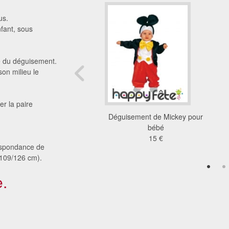
us.
fant, sous
te du déguisement.
son milieu le
er la paire
 du Prince charmant
Déguisement de Mickey pour
pour enfant
bébé
32 €
15 €
rrespondance de
(109/126 cm).
.