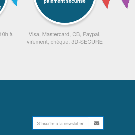
paiement sécurisé
r
 10h à
Visa, Mastercard, CB, Paypal,
virement, chèque, 3D-SECURE