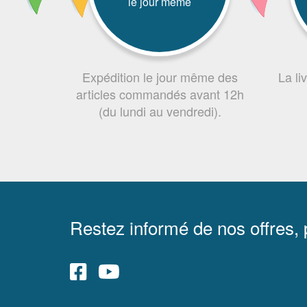
le jour même
Expédition le jour même des
La li
articles commandés avant 12h
(du lundi au vendredi).
Restez informé de nos offres,