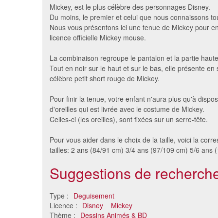
Mickey, est le plus célèbre des personnages Disney.
Du moins, le premier et celui que nous connaissons to
Nous vous présentons ici une tenue de Mickey pour en
licence officielle Mickey mouse.
La combinaison regroupe le pantalon et la partie hau
Tout en noir sur le haut et sur le bas, elle présente en 
célèbre petit short rouge de Mickey.
Pour finir la tenue, votre enfant n'aura plus qu'à dispos
d'oreilles qui est livrée avec le costume de Mickey.
Costume robin des bois pour
Costume
Celles-ci (les oreilles), sont fixées sur un serre-tête.
enfant, premier prix
16 €
Pour vous aider dans le choix de la taille, voici la co
tailles: 2 ans (84/91 cm) 3/4 ans (97/109 cm) 5/6 ans 
Suggestions de recherche
Type :
Deguisement
Licence :
Disney
Mickey
Thème :
Dessins Animés & BD