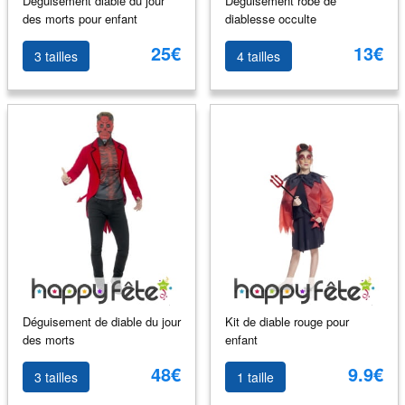
Déguisement diable du jour
Déguisement robe de
des morts pour enfant
diablesse occulte
25€
13€
3 tailles
4 tailles
Déguisement de diable du jour
Kit de diable rouge pour
des morts
enfant
48€
9.9€
3 tailles
1 taille