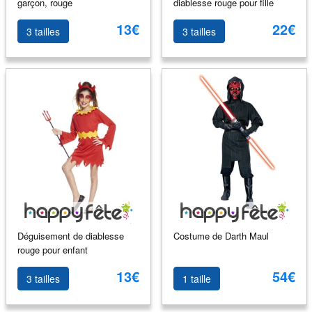
garçon, rouge
diablesse rouge pour fille
13€
22€
3 tailles
3 tailles
Déguisement de diablesse
Costume de Darth Maul
rouge pour enfant
13€
54€
3 tailles
1 taille