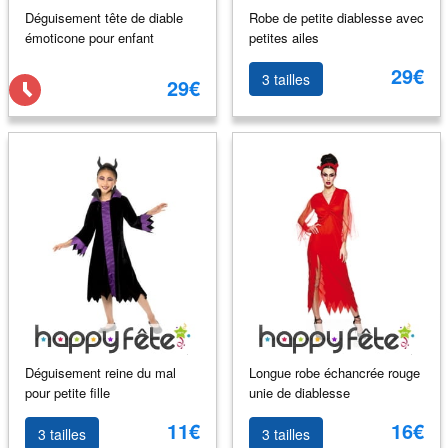
Déguisement tête de diable
Robe de petite diablesse avec
émoticone pour enfant
petites ailes
29€
3 tailles
29€
Déguisement reine du mal
Longue robe échancrée rouge
pour petite fille
unie de diablesse
11€
16€
3 tailles
3 tailles