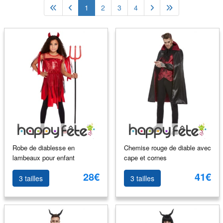
1
2
3
4
Robe de diablesse en
Chemise rouge de diable avec
lambeaux pour enfant
cape et cornes
28€
41€
3 tailles
3 tailles