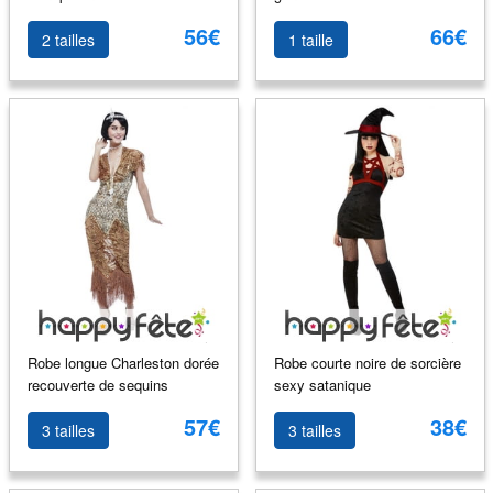
56€
66€
2 tailles
1 taille
Robe longue Charleston dorée
Robe courte noire de sorcière
recouverte de sequins
sexy satanique
57€
38€
3 tailles
3 tailles