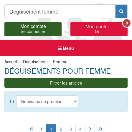
0
Mon compte
Mon panier
0
€
Se connecter
Menu
Accueil
Deguisement
Femme
DÉGUISEMENTS POUR FEMME
Filtrer les articles
Tri:
1
2
3
4