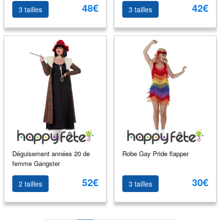
48€
42€
3 tailles
3 tailles
Déguisement années 20 de
Robe Gay Pride flapper
femme Gangster
52€
30€
2 tailles
3 tailles