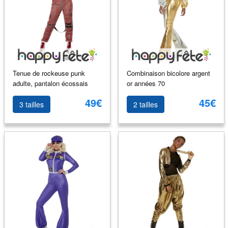
Tenue de rockeuse punk
Combinaison bicolore argent
adulte, pantalon écossais
or années 70
49€
45€
3 tailles
2 tailles