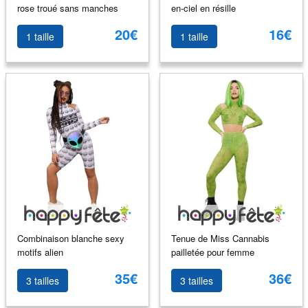
rose troué sans manches
en-ciel en résille
20€
16€
1 taille
1 taille
Combinaison blanche sexy
Tenue de Miss Cannabis
motifs alien
pailletée pour femme
35€
36€
3 tailles
3 tailles