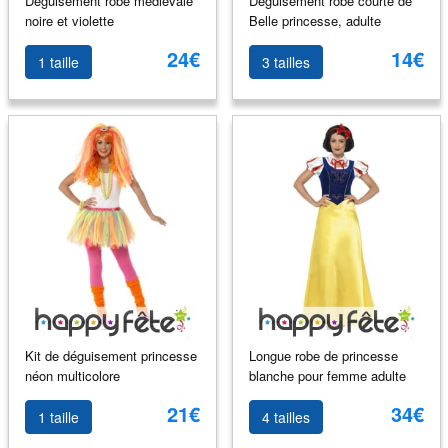
Déguisement robe médiévale
Déguisement robe courte de
noire et violette
Belle princesse, adulte
24€
14€
1 taille
3 tailles
Kit de déguisement princesse
Longue robe de princesse
néon multicolore
blanche pour femme adulte
21€
34€
1 taille
4 tailles