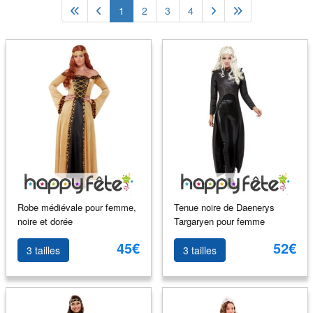
1
2
3
4
Robe médiévale pour femme,
Tenue noire de Daenerys
noire et dorée
Targaryen pour femme
45€
52€
3 tailles
3 tailles