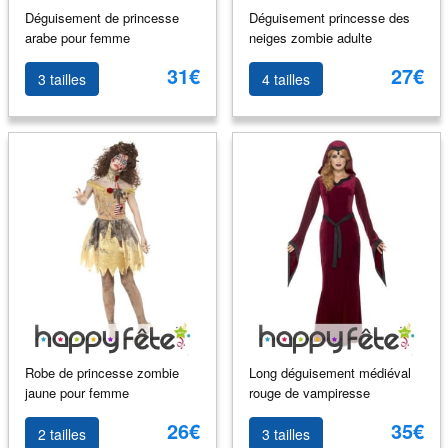
Déguisement de princesse
Déguisement princesse des
arabe pour femme
neiges zombie adulte
31€
27€
3 tailles
4 tailles
Robe de princesse zombie
Long déguisement médiéval
jaune pour femme
rouge de vampiresse
26€
35€
2 tailles
3 tailles