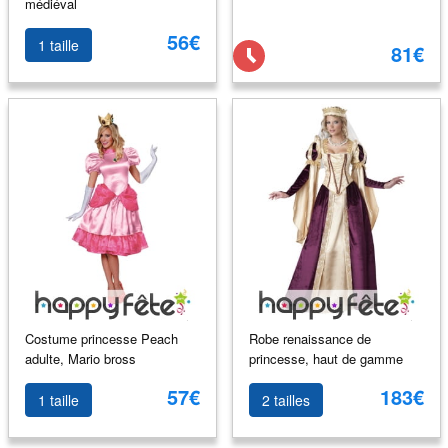
médiéval
56€
1 taille
81€
Costume princesse Peach
Robe renaissance de
adulte, Mario bross
princesse, haut de gamme
57€
183€
1 taille
2 tailles