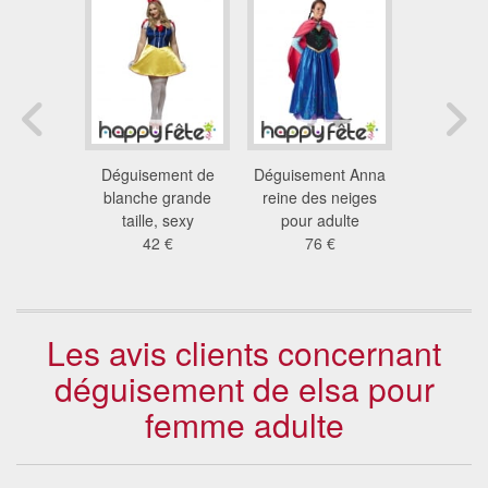
rincesse
Déguisement de
Déguisement Anna
Déguise
une pour
blanche grande
reine des neiges
belle pou
me
taille, sexy
pour adulte
65
 €
42 €
76 €
Les avis clients concernant
déguisement de elsa pour
femme adulte