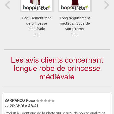
rincesse
Déguisement robe
Long déguisement
Robe mé
u moyen-
de princesse
médiéval rouge de
rouge gran
e
médiévale
vampiresse
9.6
 €
53 €
35 €
Les avis clients concernant
longue robe de princesse
médiévale
BARRANCO Rose
Le
06/12/16 à 21h26
Produit à l'identique de la photo sur le site, de bonne qualité et