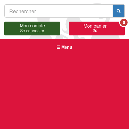
0
Mon compte
Mon panier
0
€
Se connecter
Menu