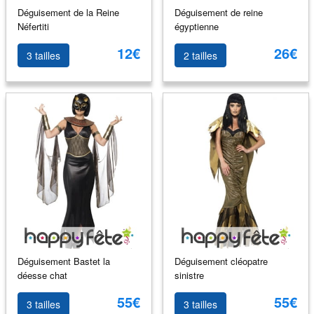
Déguisement de la Reine
Déguisement de reine
Néfertiti
égyptienne
12€
26€
3 tailles
2 tailles
Déguisement Bastet la
Déguisement cléopatre
déesse chat
sinistre
55€
55€
3 tailles
3 tailles