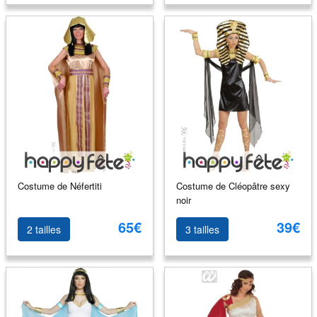
Costume de Néfertiti
Costume de Cléopâtre sexy
noir
65€
39€
2 tailles
3 tailles