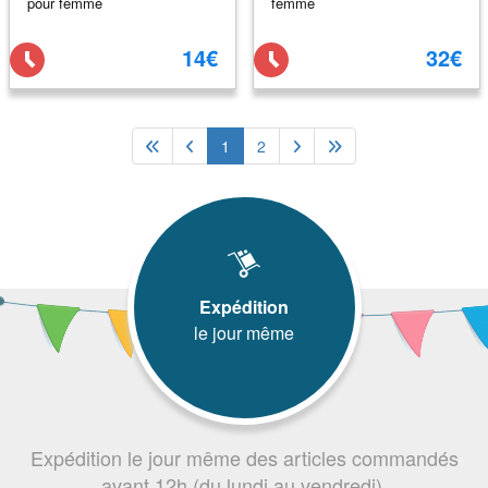
pour femme
femme
14€
32€
1
2
Expédition
le jour même
Expédition le jour même des articles commandés
avant 12h (du lundi au vendredi).