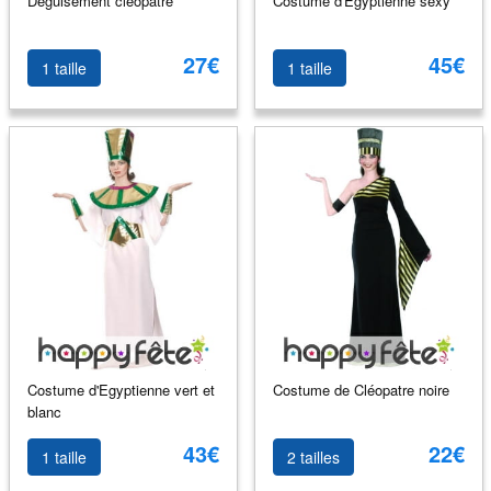
Déguisement cléopatre
Costume d'Egyptienne sexy
27€
45€
1 taille
1 taille
Costume d'Egyptienne vert et
Costume de Cléopatre noire
blanc
43€
22€
1 taille
2 tailles