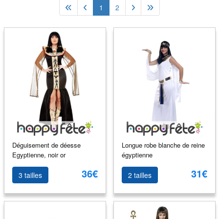
1
2
Déguisement de déesse
Longue robe blanche de reine
Egyptienne, noir or
égyptienne
36€
31€
3 tailles
2 tailles