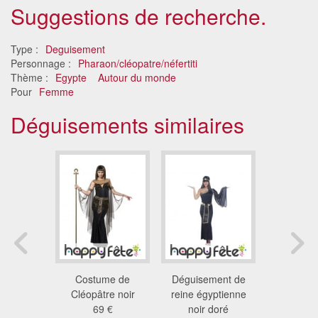
Suggestions de recherche.
Type :
Deguisement
Personnage :
Pharaon/cléopatre/néfertiti
Thème :
Egypte
Autour du monde
Pour
Femme
Déguisements similaires
 reine
Costume de
Déguisement de
Déguis
re doré
Cléopâtre noir
reine égyptienne
cléop
 €
69 €
noir doré
27