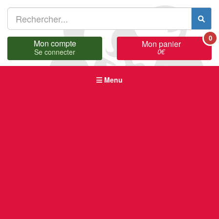
0
Mon compte
Mon panier
0
€
Se connecter
Menu