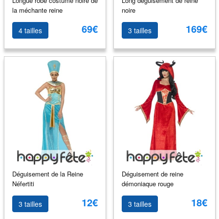
Longue robe costume noire de
Long déguisement de reine
la méchante reine
noire
69€
169€
4 tailles
3 tailles
Déguisement de la Reine
Déguisement de reine
Néfertiti
démoniaque rouge
12€
18€
3 tailles
3 tailles