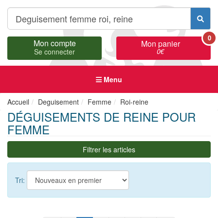
0
Mon compte
Mon panier
0
€
Se connecter
Menu
Accueil
Deguisement
Femme
Roi-reine
DÉGUISEMENTS DE REINE POUR
FEMME
Filtrer les articles
Tri: