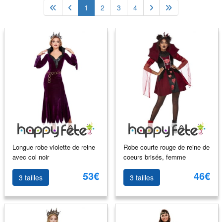
1
2
3
4
Longue robe violette de reine
Robe courte rouge de reine de
avec col noir
coeurs brisés, femme
53€
46€
3 tailles
3 tailles