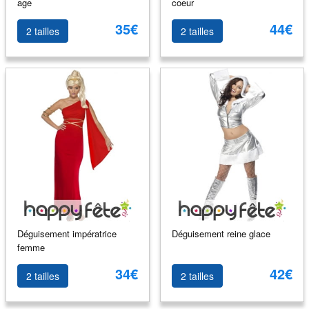
age
coeur
35€
44€
2 tailles
2 tailles
Déguisement impératrice
Déguisement reine glace
femme
34€
42€
2 tailles
2 tailles