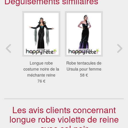
Déguisements similaires
nt alice
Longue robe
Robe tentacules de
Déguiseme
e pour
costume noire de la
Ursula pour femme
mort v
me
méchante reine
58 €
44
 €
76 €
Les avis clients concernant
longue robe violette de reine