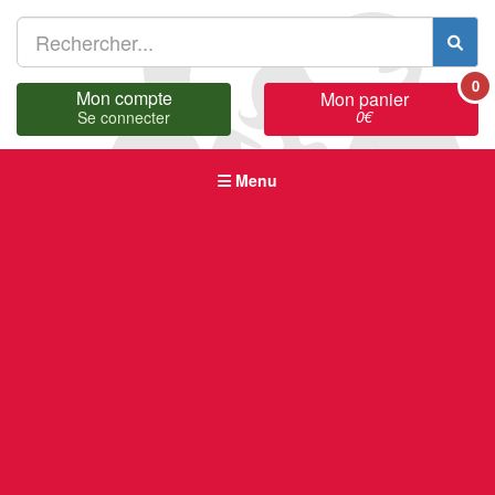
0
Mon compte
Mon panier
0
€
Se connecter
Menu