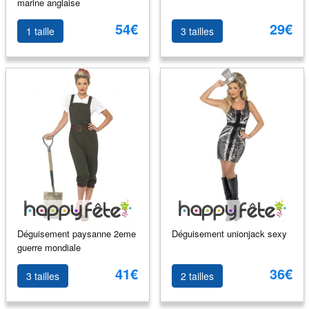
marine anglaise
54€
29€
1 taille
3 tailles
Déguisement paysanne 2eme
Déguisement unionjack sexy
guerre mondiale
41€
36€
3 tailles
2 tailles