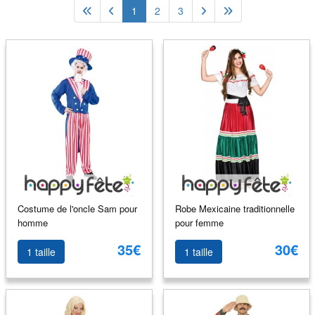
1
2
3
Costume de l'oncle Sam pour
Robe Mexicaine traditionnelle
homme
pour femme
35€
30€
1 taille
1 taille