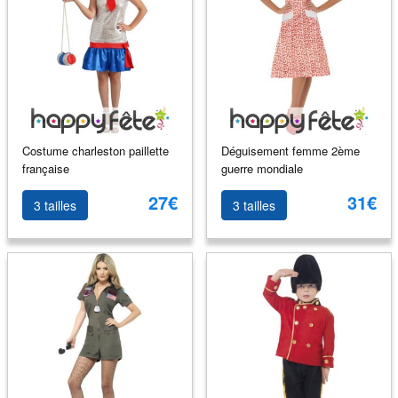
Costume charleston paillette
Déguisement femme 2ème
française
guerre mondiale
27€
31€
3 tailles
3 tailles