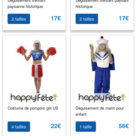
Déguisement d'enfant
Déguisement d'enfant paysant
paysanne historique
historique
17€
17€
2 tailles
2 tailles
Costume de pompom girl US
Déguisement de marin pour
enfant
22€
56€
4 tailles
1 taille