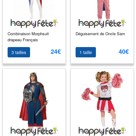
Combinaison Morphsuit
Déguisement de Oncle Sam
drapeau Français
24€
40€
3 tailles
1 taille