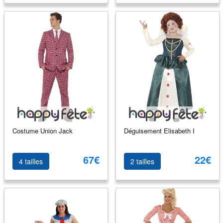
Costume Union Jack
Déguisement Elisabeth I
67€
22€
4 tailles
2 tailles