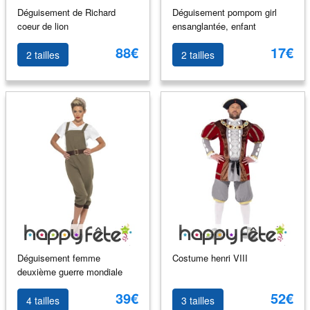
Déguisement de Richard
Déguisement pompom girl
coeur de lion
ensanglantée, enfant
88€
17€
2 tailles
2 tailles
Déguisement femme
Costume henri VIII
deuxième guerre mondiale
39€
52€
4 tailles
3 tailles