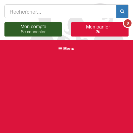
0
Mon compte
Mon panier
0
€
Se connecter
Menu