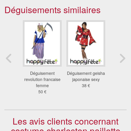
Déguisements similaires
t cowgirl
Déguisement
Déguisement geisha
Déguis
éo,
revolution francaise
japonaise sexy
second
 €
femme
38 €
austr
50 €
36
Les avis clients concernant
costume charleston paillette