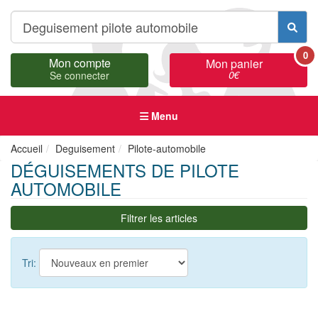
0
Mon compte
Mon panier
0
€
Se connecter
Menu
Accueil
Deguisement
Pilote-automobile
DÉGUISEMENTS DE PILOTE
AUTOMOBILE
Filtrer les articles
Tri: