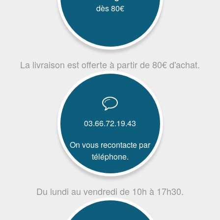
dès 80€
La livraison est offerte à partir de 80€ d'achat.
03.66.72.19.43
On vous recontacte par
téléphone.
Du lundi au vendredi de 10h à 17h30.