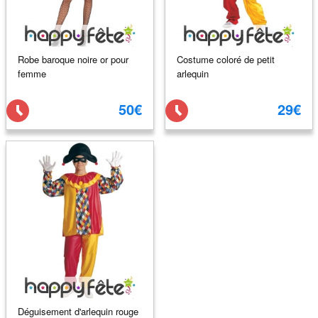
Robe baroque noire or pour
Costume coloré de petit
femme
arlequin
50€
29€
Déguisement d'arlequin rouge