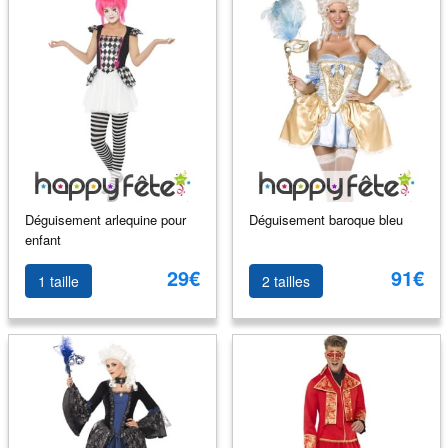
Déguisement arlequine pour
Déguisement baroque bleu
enfant
29€
91€
1 taille
2 tailles