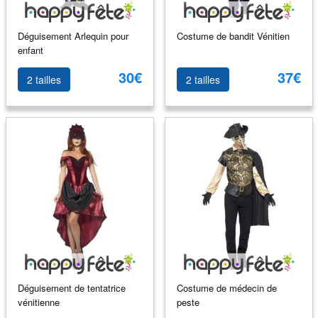
Déguisement Arlequin pour
Costume de bandit Vénitien
enfant
30€
37€
2 tailles
2 tailles
Déguisement de tentatrice
Costume de médecin de
vénitienne
peste