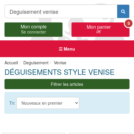
0
Mon compte
Mon panier
0
€
Se connecter
Menu
Accueil
Deguisement
Venise
DÉGUISEMENTS STYLE VENISE
Filtrer les articles
Tri: