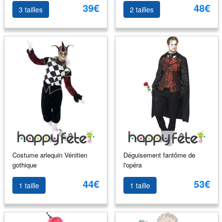
39€
48€
3 tailles
2 tailles
Costume arlequin Vénitien
Déguisement fantôme de
gothique
l'opéra
44€
53€
1 taille
1 taille