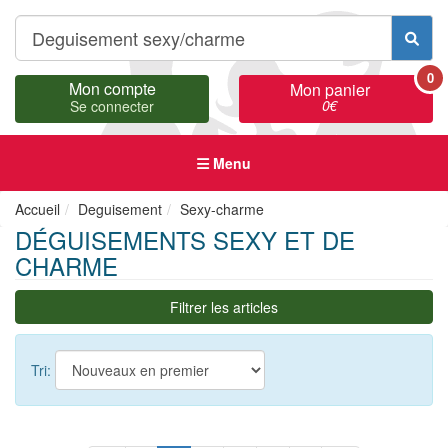
0
Mon compte
Mon panier
0
€
Se connecter
Menu
Accueil
Deguisement
Sexy-charme
DÉGUISEMENTS SEXY ET DE
CHARME
Filtrer les articles
Tri: