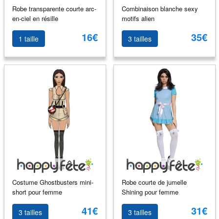
Robe transparente courte arc-
Combinaison blanche sexy
en-ciel en résille
motifs alien
16€
35€
1 taille
3 tailles
Costume Ghostbusters mini-
Robe courte de jumelle
short pour femme
Shining pour femme
41€
31€
3 tailles
3 tailles