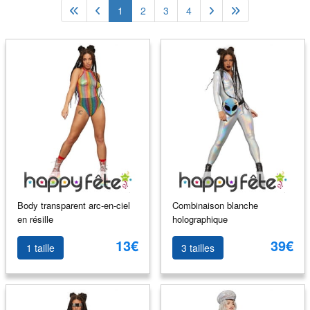
1
2
3
4
Body transparent arc-en-ciel
Combinaison blanche
en résille
holographique
13€
39€
1 taille
3 tailles