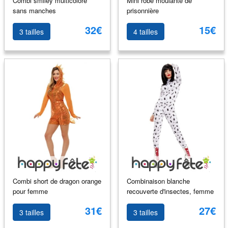
Combi smiley multicolore
Mini robe moulante de
sans manches
prisonnière
32€
15€
3 tailles
4 tailles
Combi short de dragon orange
Combinaison blanche
pour femme
recouverte d'insectes, femme
31€
27€
3 tailles
3 tailles