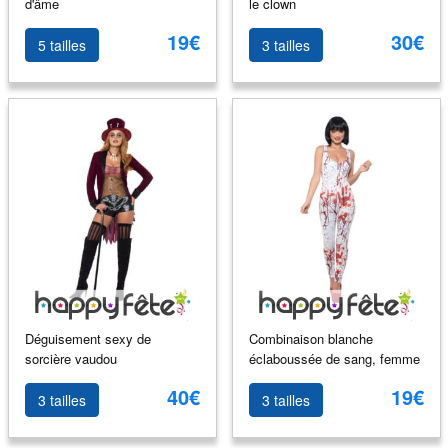
d'âme
le clown
19€
30€
5 tailles
3 tailles
Déguisement sexy de
Combinaison blanche
sorcière vaudou
éclaboussée de sang, femme
40€
19€
3 tailles
3 tailles