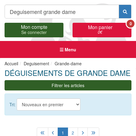
0
Mon compte
Mon panier
0
€
Se connecter
Menu
Accueil
Deguisement
Grande-dame
DÉGUISEMENTS DE GRANDE DAME
Filtrer les articles
Tri:
1
2