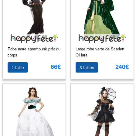
Robe noire steampunk prêt du
Large robe verte de Scarlett
corps
O'Hara
66€
240€
1 taille
3 tailles