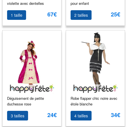
violette avec dentelles
pour enfant
67€
25€
1 taille
2 tailles
Déguisement de petite
Robe flapper chic noire avec
duchesse rose
étole blanche
24€
34€
3 tailles
4 tailles