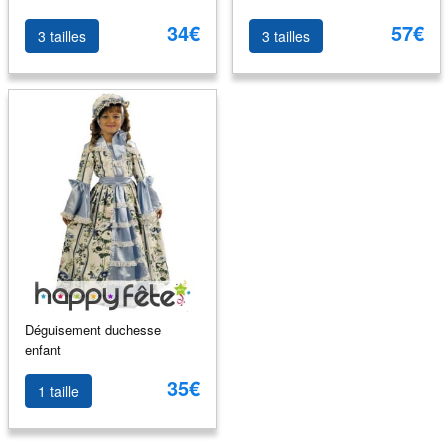
34€
57€
3 tailles
3 tailles
Déguisement duchesse
enfant
35€
1 taille