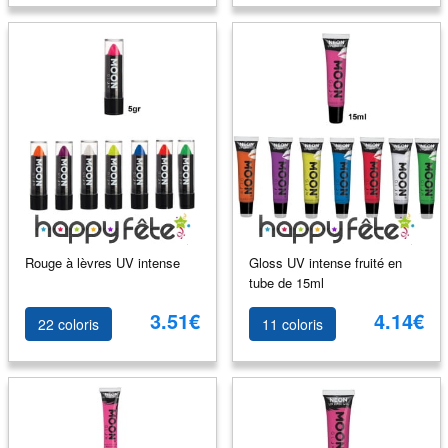
Rouge à lèvres UV intense
Gloss UV intense fruité en
tube de 15ml
3.51€
4.14€
22 coloris
11 coloris