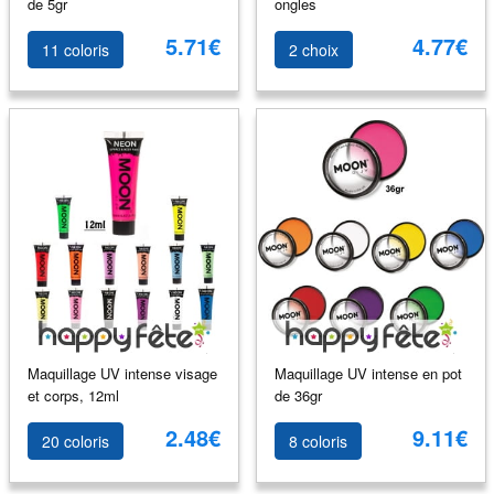
de 5gr
ongles
5.71€
4.77€
11 coloris
2 choix
Maquillage UV intense visage
Maquillage UV intense en pot
et corps, 12ml
de 36gr
2.48€
9.11€
20 coloris
8 coloris