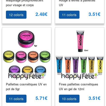
Maquillage phosphorescent
Rouge à lèvres à paillettes
pour visage et corps
UV
2.48€
3.51€
12 coloris
11 coloris
Paillettes cosmétiques UV en
Fines paillettes cosmétiques
pot de 5gr
UV en gel de 12ml
5.71€
3.51€
11 coloris
10 coloris