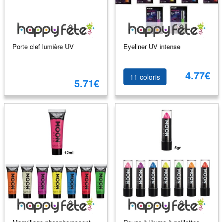
Porte clef lumière UV
Eyeliner UV intense
4.77€
11 coloris
5.71€