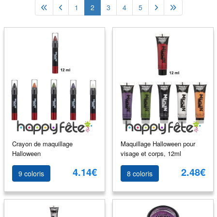
1
2
3
4
5
Crayon de maquillage
Maquillage Halloween pour
Halloween
visage et corps, 12ml
4.14€
2.48€
9 coloris
8 coloris