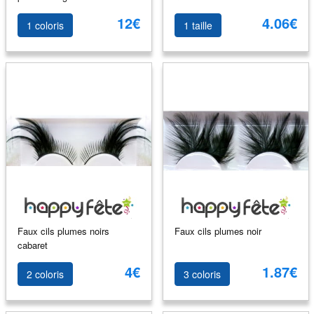
12€
4.06€
1 coloris
1 taille
Faux cils plumes noirs
Faux cils plumes noir
cabaret
4€
1.87€
2 coloris
3 coloris