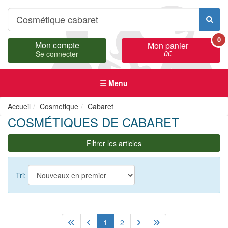
0
Mon compte
Mon panier
0
€
Se connecter
Menu
Accueil
Cosmetique
Cabaret
COSMÉTIQUES DE CABARET
Filtrer les articles
Tri:
1
2