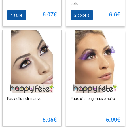
colle
6.07€
6.6€
1 taille
2 coloris
Faux cils noir mauve
Faux cils long mauve noire
5.05€
5.99€