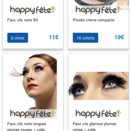
Faux cils noirs B3
Poudre crème compacte
11€
19€
6 choix
15 coloris
Faux cils noirs longues
Faux cils glamour plumes
plumes rouges + colle
noires + colle