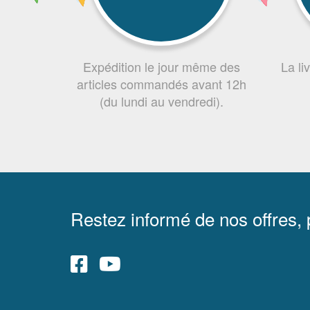
Expédition le jour même des
La li
articles commandés avant 12h
(du lundi au vendredi).
Restez informé de nos offres,