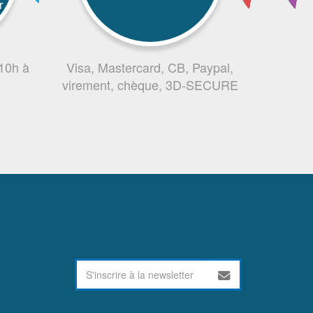
r
 10h à
Visa, Mastercard, CB, Paypal,
virement, chèque, 3D-SECURE