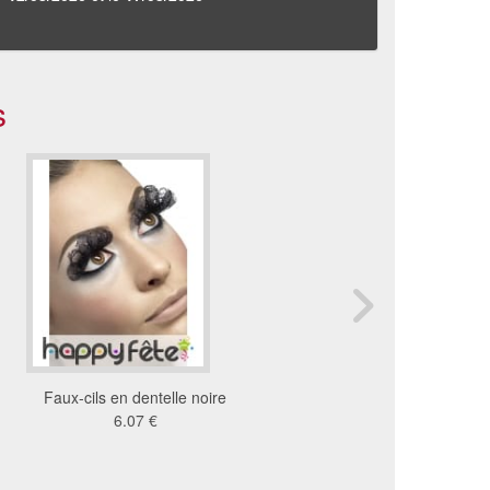
s
Faux-cils en dentelle noire
Faux cils glamour pl
6.07 €
noires + colle
8.03 €