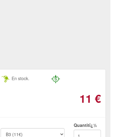
En stock.
11
€
Quantitï¿½