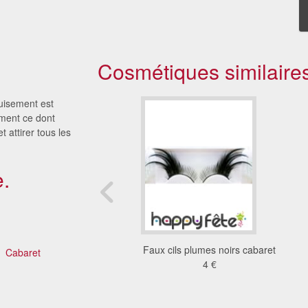
Cosmétiques similaire
uisement est
ement ce dont
 attirer tous les
.
 cils rouge noir
Faux cils plumes noirs cabaret
Cabaret
8.34 €
4 €