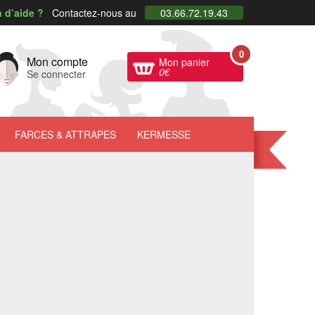
 d’aide ?
Contactez-nous au
03.66.72.19.43
0
Mon compte
Mon panier
0
€
Se connecter
FARCES
& ATTRAPES
KERMESSE