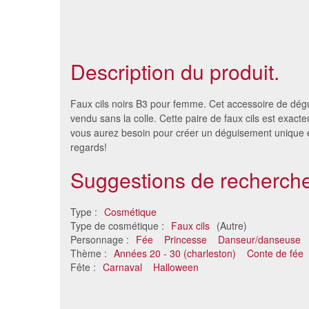
Description du produit.
Faux cils noirs B3 pour femme. Cet accessoire de dég
vendu sans la colle. Cette paire de faux cils est exact
vous aurez besoin pour créer un déguisement unique et
regards!
Suggestions de recherche
Type :
Cosmétique
Type de cosmétique :
Faux cils
(Autre)
Personnage :
Fée
Princesse
Danseur/danseuse
Faux cils noirs TV3
Faux
Thème :
Années 20 - 30 (charleston)
Conte de fée
11 €
Fête :
Carnaval
Halloween