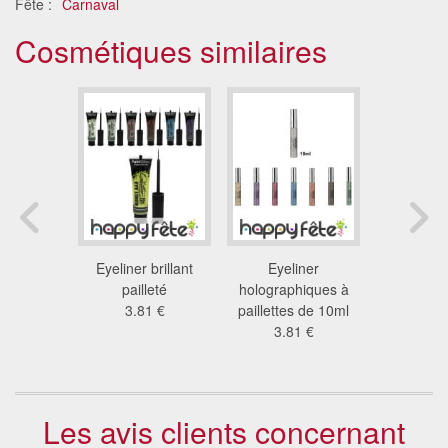
Fête :
Carnaval
Cosmétiques similaires
e serpent
Eyeliner brillant
Eyeliner
Lentilles y
 €
pailleté
holographiques à
21
3.81 €
paillettes de 10ml
3.81 €
Les avis clients concernant