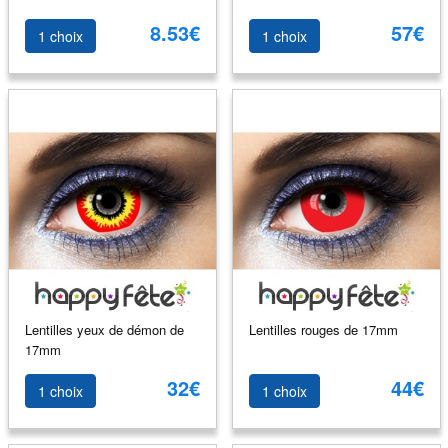
8.53€
57€
1 choix
1 choix
Lentilles yeux de démon de
Lentilles rouges de 17mm
17mm
32€
44€
1 choix
1 choix