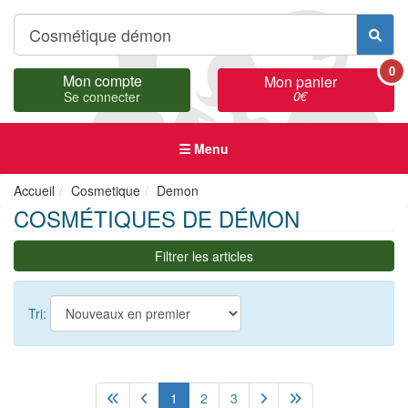
0
Mon compte
Mon panier
0
€
Se connecter
Menu
Accueil
Cosmetique
Demon
COSMÉTIQUES DE DÉMON
Filtrer les articles
Tri:
1
2
3