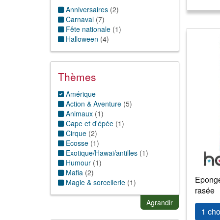
Anniversaires
(
2
)
Carnaval
(
7
)
Fête nationale
(
1
)
Halloween
(
4
)
Thèmes
Amérique
Action & Aventure
(
5
)
Animaux
(
1
)
Cape et d'épée
(
1
)
Cirque
(
2
)
Ecosse
(
1
)
Exotique/Hawai/antilles
(
1
)
Humour
(
1
)
Mafia
(
2
)
Eponge
Magie & sorcellerie
(
1
)
rasée
Mexique
(
1
)
Nature
(
1
)
Agrandir
1 cho
Pirate et corsaire
(
1
)