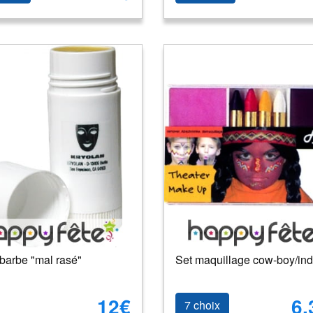
barbe "mal rasé"
Set maquillage cow-boy/ind
12€
6.
7 choix