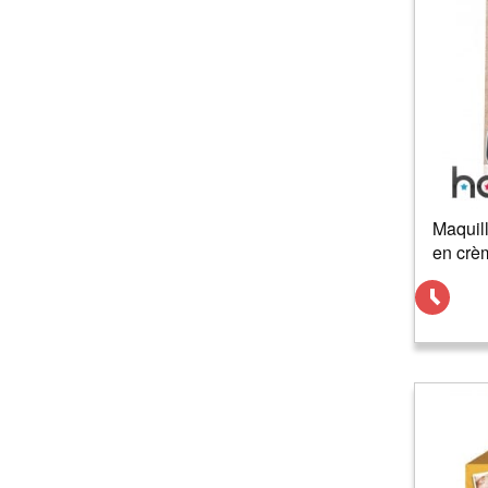
Maquill
en crè