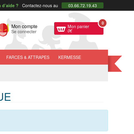
 d’aide ?
Contactez-nous au
03.66.72.19.43
0
Mon compte
Mon panier
0
€
Se connecter
FARCES
& ATTRAPES
KERMESSE
UE