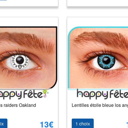
es raiders Oakland
Lentilles étoile bleue los a
13€
ix
1 choix