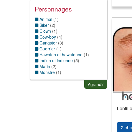
Rock'n roll
(
2
)
Sport
(
1
)
Personnages
Western
(
8
)
Animal
(
1
)
Biker
(
2
)
Clown
(
1
)
Cow-boy
(
4
)
Gangster
(
3
)
Guerrier
(
1
)
Hawaïen et hawaïenne
(
1
)
Indien et indienne
(
5
)
Marin
(
2
)
Monstre
(
1
)
Motard
(
2
)
Pirate
(
1
)
Agrandir
Prisonnier
(
3
)
Rocker
(
2
)
Supporters
(
1
)
Zombie
(
1
)
Lentill
2 cho