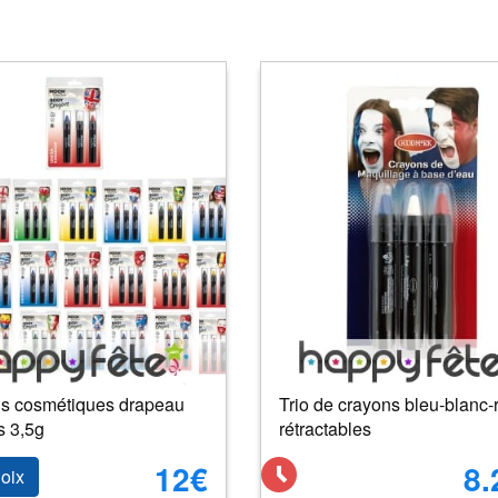
s cosmétiques drapeau
Trio de crayons bleu-blanc
s 3,5g
rétractables
12€
8.
oix