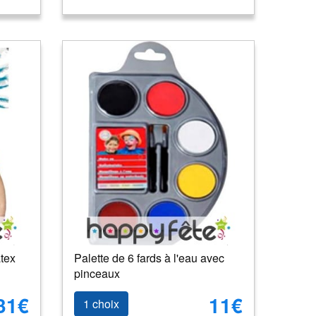
atex
Palette de 6 fards à l'eau avec
pinceaux
31€
11€
1 choix