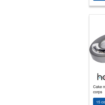
Cake m
corps
15 co