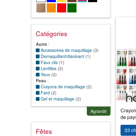
Catégories
Autre
:
Accessoires de maquillage
(
3
)
Demaquillant/disolvant
(
1
)
Faux cils
(
1
)
Lentilles
(
2
)
Yeux
(
2
)
Peau
:
Crayons de maquillage
(
2
)
Fard
(
2
)
Gel et maquillage
(
2
)
Pate de modelage
(
1
)
Crayon
Agrandir
de pay
Fêtes
33 ch