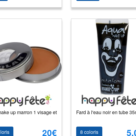
ake up marron 1 visage et
Fard à l'eau noir en tube 35
20€
5.
loris
8 coloris