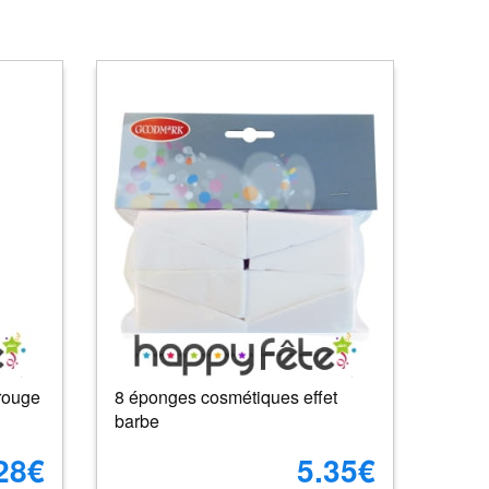
-rouge
8 éponges cosmétiques effet
barbe
28€
5.35€