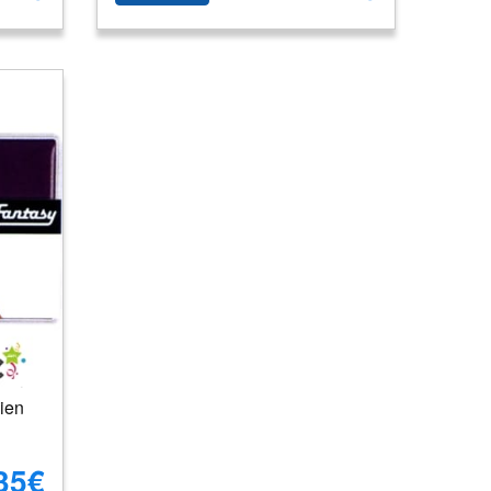
ien
35€