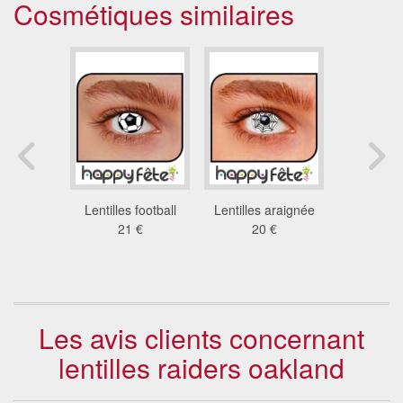
Cosmétiques similaires
s zèbre
Lentilles football
Lentilles araignée
Lentill
 €
21 €
20 €
21
Les avis clients concernant
lentilles raiders oakland