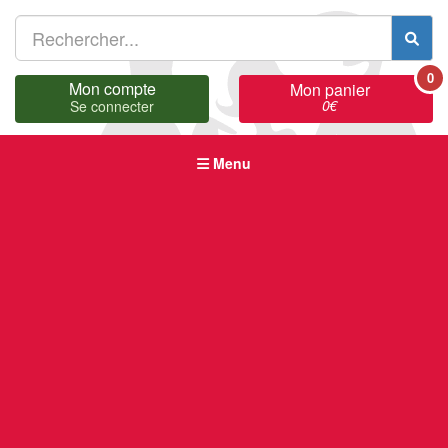
0
Mon compte
Mon panier
0
€
Se connecter
Menu