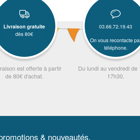
Livraison gratuite
03.66.72.19.43
dès 80€
On vous recontacte pa
téléphone.
vraison est offerte à partir
Du lundi au vendredi de
de 80€ d'achat.
17h30.
 promotions & nouveautés.