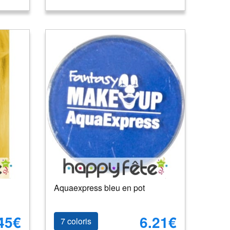
Aquaexpress bleu en pot
45€
6.21€
7 coloris