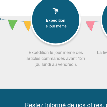
Expédition
le jour même
Expédition le jour même des
La li
articles commandés avant 12h
(du lundi au vendredi).
Restez informé de nos offres,