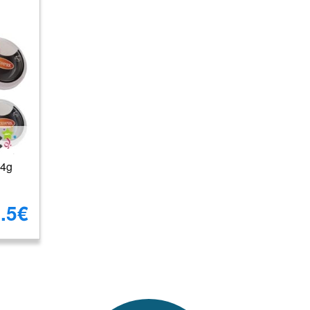
14g
.5€