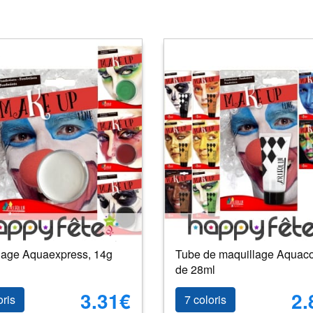
lage Aquaexpress, 14g
Tube de maquillage Aquaco
de 28ml
3.31€
2.
oris
7 coloris