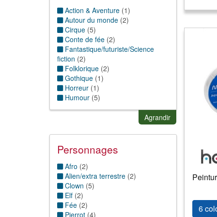
Action & Aventure
(
1
)
Autour du monde
(
2
)
Cirque
(
5
)
Conte de fée
(
2
)
Fantastique/futuriste/Science
fiction
(
2
)
Folklorique
(
2
)
Gothique
(
1
)
Horreur
(
1
)
Humour
(
5
)
Magie & sorcellerie
(
2
)
Muscle
(
1
)
Agrandir
Personnages
Afro
(
2
)
Alien/extra terrestre
(
2
)
Peintur
Clown
(
5
)
Elf
(
2
)
Fée
(
2
)
6 col
Pierrot
(
4
)