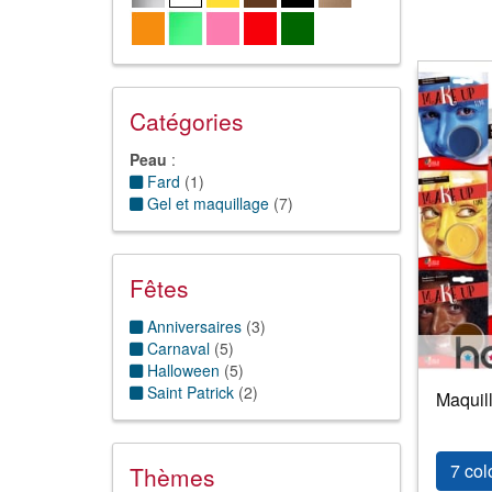
Catégories
Peau
:
Fard
(
1
)
Gel et maquillage
(
7
)
Fêtes
Anniversaires
(
3
)
Carnaval
(
5
)
Halloween
(
5
)
Saint Patrick
(
2
)
Maquil
7 col
Thèmes