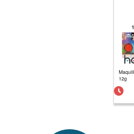
Maquill
12g