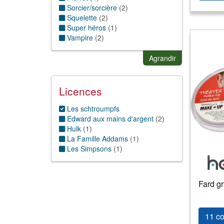
Sorcier/sorcière
(
2
)
Squelette
(
2
)
Super héros
(
1
)
Vampire
(
2
)
Zombie
(
1
)
Agrandir
Licences
Les schtroumpfs
Edward aux mains d'argent
(
2
)
Hulk
(
1
)
La Famille Addams
(
1
)
Les Simpsons
(
1
)
Fard gr
11 co