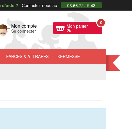
 d’aide ?
Contactez-nous au
03.66.72.19.43
0
Mon compte
Mon panier
0
€
Se connecter
FARCES
& ATTRAPES
KERMESSE