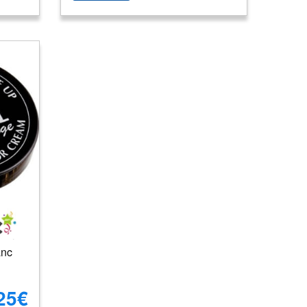
anc
25€