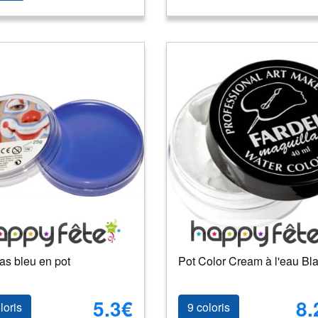
as bleu en pot
Pot Color Cream à l'eau Bl
5.3€
8.
loris
9 coloris