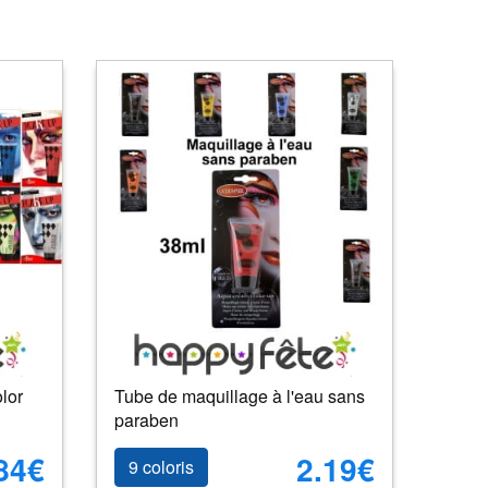
lor
Tube de maquillage à l'eau sans
paraben
84€
2.19€
9 coloris