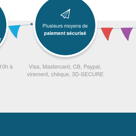
Plusieurs moyens de
paiement sécurisé
r
 10h à
Visa, Mastercard, CB, Paypal,
virement, chèque, 3D-SECURE