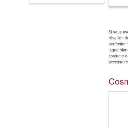
Si vous av
réveillon 
perfection
laque blan
costume de
accessoire
Cosm