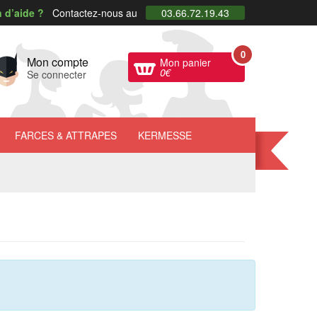
 d’aide ?
Contactez-nous au
03.66.72.19.43
0
Mon compte
Mon panier
0
€
Se connecter
FARCES
& ATTRAPES
KERMESSE