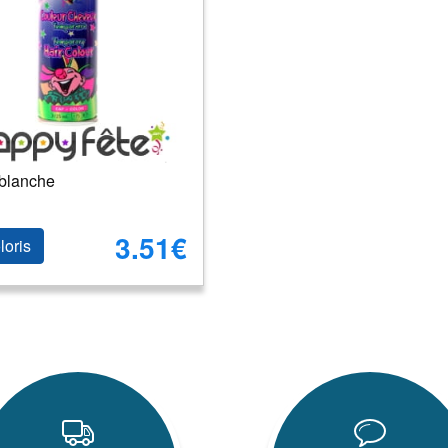
blanche
3.51€
loris