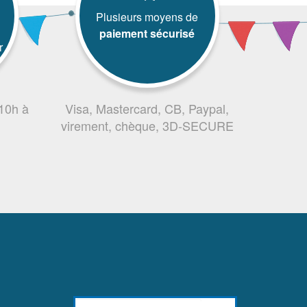
Plusieurs moyens de
paiement sécurisé
r
 10h à
Visa, Mastercard, CB, Paypal,
virement, chèque, 3D-SECURE