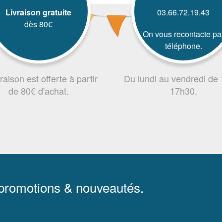
Livraison gratuite
03.66.72.19.43
dès 80€
On vous recontacte pa
téléphone.
vraison est offerte à partir
Du lundi au vendredi de
de 80€ d'achat.
17h30.
 promotions & nouveautés.