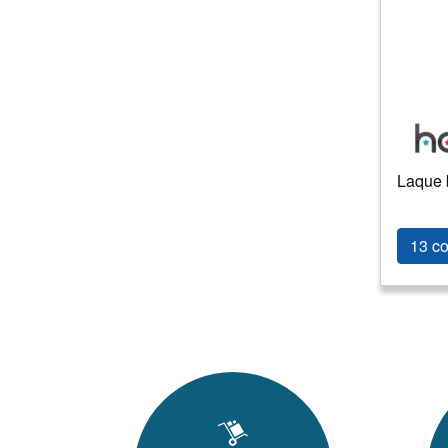
Laque 
13 co