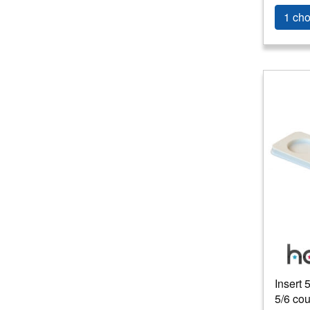
1 cho
Insert 
5/6 cou