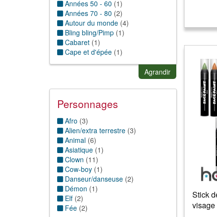
Années 50 - 60
(
1
)
Années 70 - 80
(
2
)
Autour du monde
(
4
)
Bling bling/Pimp
(
1
)
Cabaret
(
1
)
Cape et d'épée
(
1
)
Cinéma
(
6
)
Cirque
(
14
)
Agrandir
Conte de fée
(
5
)
Dessins Animés & BD
(
5
)
Disco/paillettes
(
2
)
Personnages
Fantastique/futuriste/Science
fiction
(
5
)
Afro
(
3
)
Folklorique
(
4
)
Alien/extra terrestre
(
3
)
Guerre
(
1
)
Animal
(
6
)
Horreur
(
4
)
Asiatique
(
1
)
Humour
(
10
)
Clown
(
11
)
Magie & sorcellerie
(
4
)
Cow-boy
(
1
)
Muscle
(
1
)
Danseur/danseuse
(
2
)
Musique
(
1
)
Démon
(
1
)
Stick d
Pirate et corsaire
(
1
)
Elf
(
2
)
visage
Rock'n roll
(
1
)
Fée
(
2
)
Sexy/Charme
(
2
)