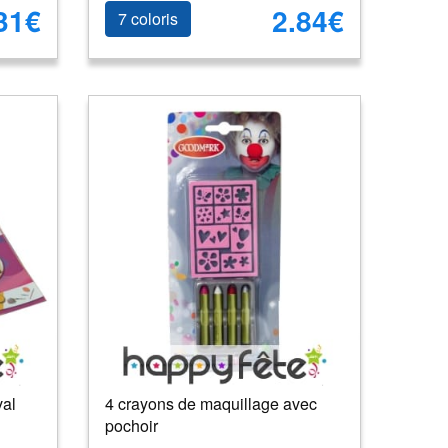
31€
2.84€
7 coloris
val
4 crayons de maquillage avec
pochoir