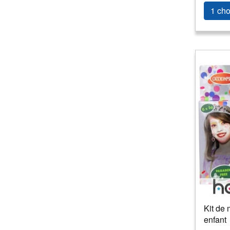
1 cho
Kit de 
enfant