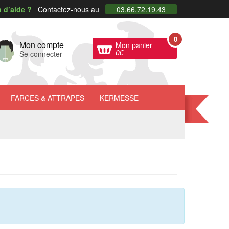
 d’aide ?
Contactez-nous au
03.66.72.19.43
0
Mon compte
Mon panier
0
€
Se connecter
FARCES
& ATTRAPES
KERMESSE