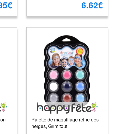
85€
6.62€
lon
Palette de maquillage reine des
neiges, Grim tout