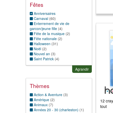
Fêtes
Anniversaires
Carnaval
(
60
)
Enterrement de vie de
garcon/jeune fille
(
4
)
Fête de la musique
(
2
)
Fête nationale
(
2
)
Halloween
(
31
)
Noël
(
2
)
Nouvel an
(
3
)
Saint Patrick
(
4
)
Saint valentin
(
3
)
Agrandir
Thèmes
Action & Aventure
(
3
)
Amérique
(
2
)
12 cra
Animaux
(
7
)
tout
Années 20 - 30 (charleston)
(
1
)