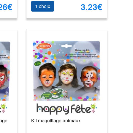
26€
3.23€
1 choix
mage
Kit maquillage animaux