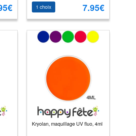
95€
7.95€
1 choix
Kryolan, maquillage UV fluo, 4ml