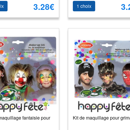
3.28€
3.
ix
1 choix
maquillage fantaisie pour
Kit de maquillage pour gri