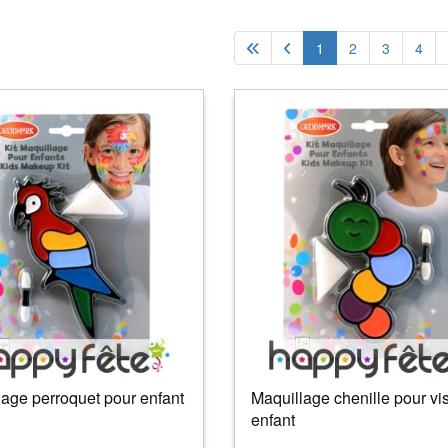
1
2
3
4
age perroquet pour enfant
Maquillage chenille pour vi
enfant