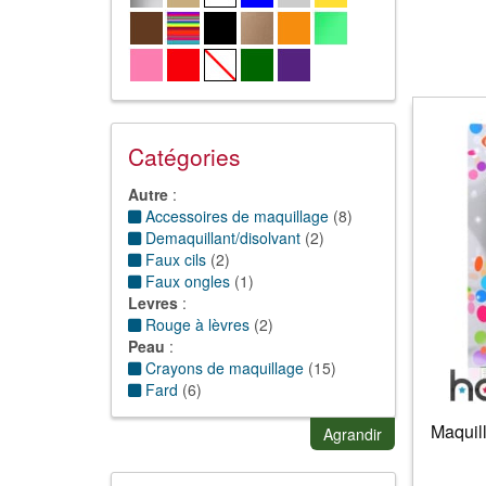
Catégories
Autre
:
Accessoires de maquillage
(
8
)
Demaquillant/disolvant
(
2
)
Faux cils
(
2
)
Faux ongles
(
1
)
Levres
:
Rouge à lèvres
(
2
)
Peau
:
Crayons de maquillage
(
15
)
Fard
(
6
)
Gel et maquillage
(
30
)
Maquill
Paillettes
(
1
)
Agrandir
Peau autre
(
1
)
Tatouages
(
1
)