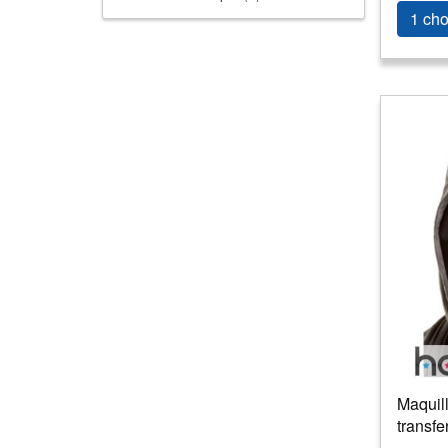
1 cho
Maquill
transfe