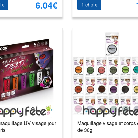
6.04€
ix
1 choix
maquillage UV visage jour
Maquillage visage et corps 
rts
de 36g