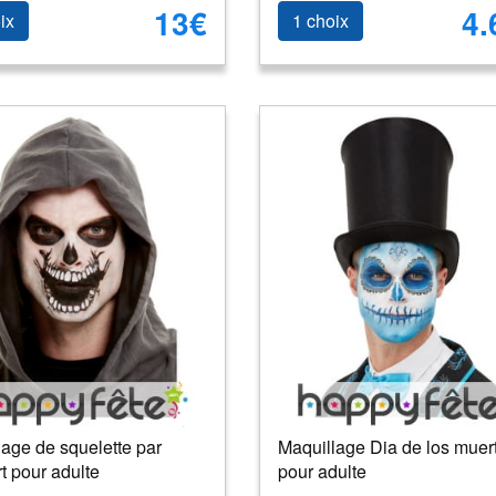
13€
4.
ix
1 choix
age de squelette par
Maquillage Dia de los muer
rt pour adulte
pour adulte