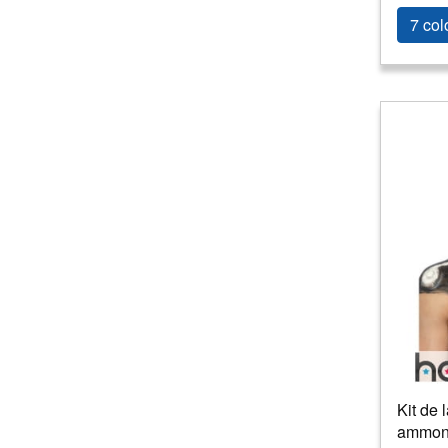
7 col
Kit de 
ammon