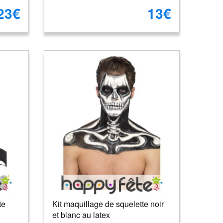
23€
13€
te
Kit maquillage de squelette noir
et blanc au latex