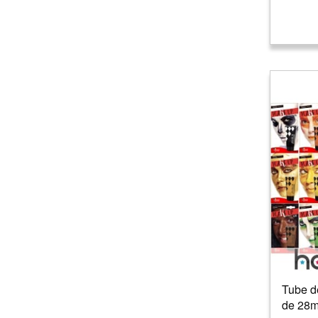
Tube d
de 28m