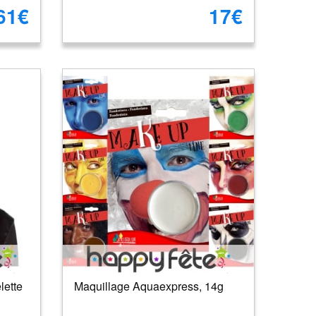
61€
17€
lette
Maquillage Aquaexpress, 14g