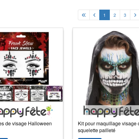
1
2
3
 de visage Halloween
Kit pour maquillage visage 
squelette pailleté