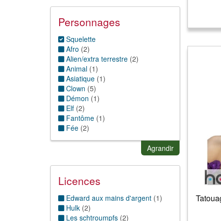
Manga
(
1
)
Mexique
(
13
)
Personnages
Nature
(
1
)
Rock'n roll
(
1
)
Squelette
Sport
(
1
)
Afro
(
2
)
Venise
(
1
)
Alien/extra terrestre
(
2
)
Animal
(
1
)
Asiatique
(
1
)
Clown
(
5
)
Démon
(
1
)
Elf
(
2
)
Fantôme
(
1
)
Fée
(
2
)
Lutin
(
2
)
Monstre
(
1
)
Agrandir
Pierrot
(
3
)
Sirène
(
1
)
Sorcier/sorcière
(
5
)
Licences
Supporters
(
1
)
Vampire
(
4
)
Tatoua
Edward aux mains d'argent
(
1
)
Zombie
(
3
)
Hulk
(
2
)
Les schtroumpfs
(
2
)