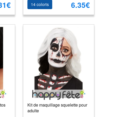
31€
6.35€
14 coloris
tos
Kit de maquillage squelette pour
adulte