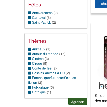
Fêtes
1 cho
Anniversaires
(
2
)
Carnaval
(
6
)
Saint Patrick
(
2
)
Thèmes
Animaux
(
1
)
Autour du monde
(
17
)
Cinéma
(
3
)
Cirque
(
5
)
Conte de fée
(
2
)
Dessins Animés & BD
(
2
)
Fantastique/futuriste/Science
fiction
(
3
)
Folklorique
(
3
)
Gothique
(
1
)
Kit de 
Horreur
(
20
)
des mo
Humour
(
5
)
Agrandir
Magie & sorcellerie
(
7
)