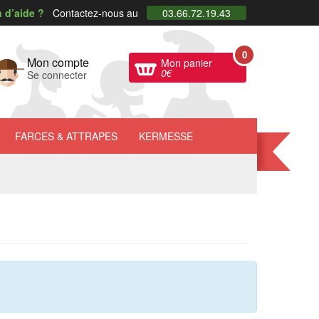
 d’aide ?
Contactez-nous au
03.66.72.19.43
0
Mon compte
Mon panier
0
€
Se connecter
FARCES
& ATTRAPES
KERMESSE