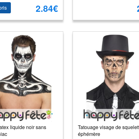
2.84€
oris
latex liquide noir sans
Tatouage visage de squelet
iac
éphémère