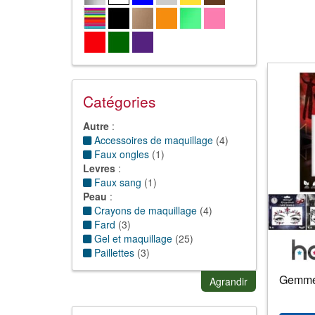
Catégories
Autre
:
Accessoires de maquillage
(
4
)
Faux ongles
(
1
)
Levres
:
Faux sang
(
1
)
Peau
:
Crayons de maquillage
(
4
)
Fard
(
3
)
Gel et maquillage
(
25
)
Paillettes
(
3
)
Pate de modelage
(
1
)
Gemmes
Peau autre
(
1
)
Agrandir
Postiche, fausses cicatrices
(
8
)
Tatouages
(
6
)