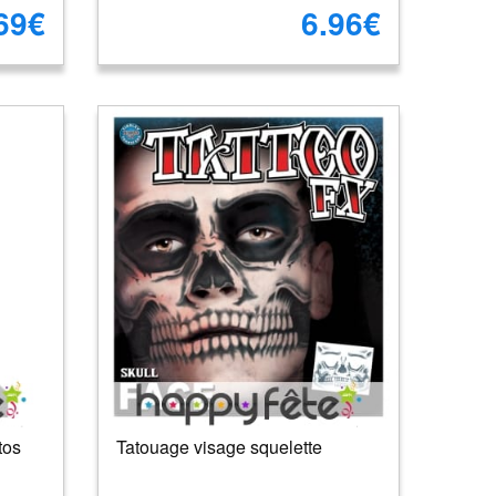
69€
6.96€
tos
Tatouage visage squelette