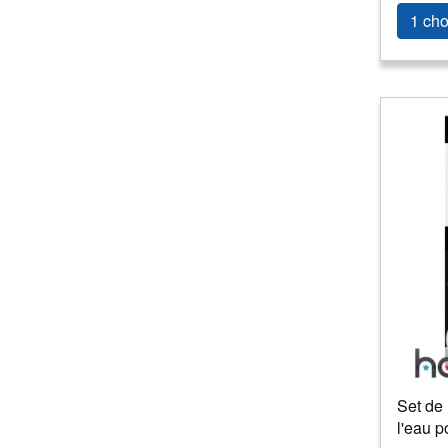
1 cho
Set de
l'eau p