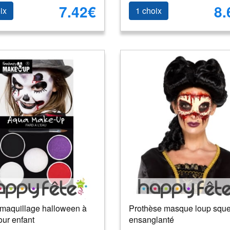
7.42€
8.
ix
1 choix
 maquillage halloween à
Prothèse masque loup sque
our enfant
ensanglanté