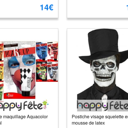
14€
e maquillage Aquacolor
Postiche visage squelette e
l
mousse de latex