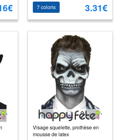
16€
3.31€
7 coloris
n
Visage squelette, prothèse en
mousse de latex