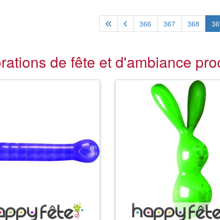
366
367
368
36
rations de fête et d'ambiance pr