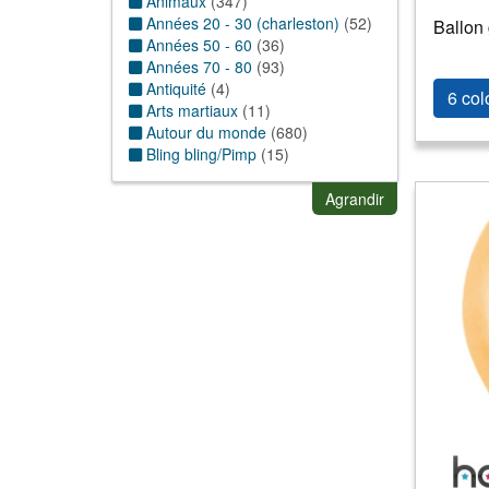
Animaux
(
347
)
Années 20 - 30 (charleston)
(
52
)
Ballon 
Années 50 - 60
(
36
)
Années 70 - 80
(
93
)
Antiquité
(
4
)
6 col
Arts martiaux
(
11
)
Autour du monde
(
680
)
Bling bling/Pimp
(
15
)
Cabaret
(
40
)
Cape et d'épée
(
82
)
Agrandir
Casino/Argent
(
50
)
Cinéma
(
307
)
Cirque
(
25
)
Cocktail
(
12
)
Conte de fée
(
160
)
Dessins Animés & BD
(
563
)
Disco/paillettes
(
74
)
Ecosse
(
3
)
Egypte
(
9
)
Enfance
(
36
)
Espagne
(
23
)
Exotique/Hawai/antilles
(
106
)
Fantastique/futuriste/Science