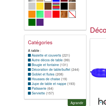
Déco
Catégories
A table
:
Assiette et couverts
(
221
)
Autre décos de table
(
99
)
Bougie et fontaine
(
131
)
Décoration de table/buffet
(
244
)
Goblet et flutes
(
208
)
Housses de chaise
(
19
)
Jupe de table et nappe
(
193
)
Patisserie
(
64
)
Serviette
(
157
)
Autre
:
Accessoires cadeaux
(
144
)
Agrandir