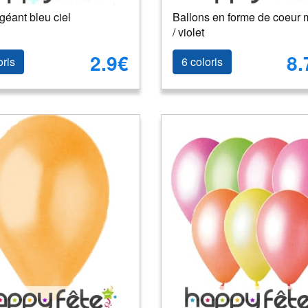
géant bleu ciel
Ballons en forme de coeur
/ violet
2.9€
8.
oris
6 coloris