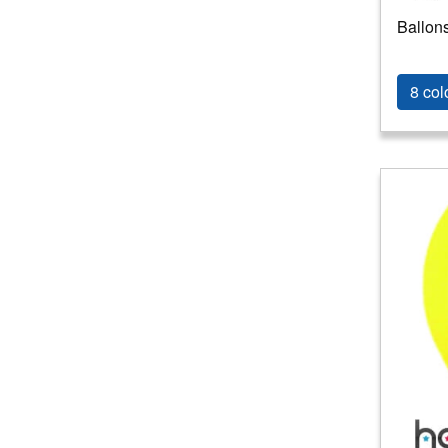
fiction
(
107
)
Ballons
Folklorique
(
154
)
Fruit/Legume
(
47
)
Gothique
(
8
)
8 col
Guerre
(
10
)
Hippie thème
(
9
)
Historique
(
33
)
Horreur
(
321
)
Humour
(
128
)
Jet-Set
(
6
)
Jungle
(
33
)
Mafia
(
4
)
Magie & sorcellerie
(
87
)
Manga
(
6
)
Médiéval/Moyen Age
(
21
)
Mexique
(
37
)
Muscle
(
12
)
Musique
(
70
)
Nature
(
225
)
Oriental/1001 nuit
(
14
)
Pirate et corsaire
(
81
)
Préhistoire
(
16
)