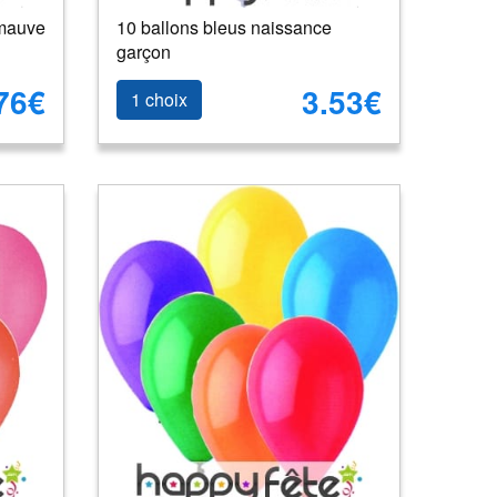
 mauve
10 ballons bleus naissance
garçon
76€
3.53€
1 choix