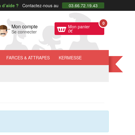
 d’aide ?
Contactez-nous au
03.66.72.19.43
0
Mon compte
Mon panier
0
€
Se connecter
FARCES
& ATTRAPES
KERMESSE