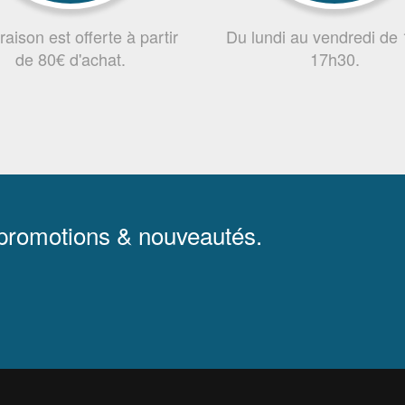
vraison est offerte à partir
Du lundi au vendredi de
de 80€ d'achat.
17h30.
 promotions & nouveautés.