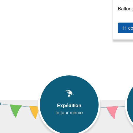
Punk
(
1
)
Religion
(
2
)
Ballons
Rock'n roll
(
39
)
Romantique
(
125
)
Sexy/Charme
(
32
)
11 co
Sport
(
166
)
Stars/célébrités
(
121
)
Uniformes
(
8
)
Western
(
51
)
Expédition
le jour même