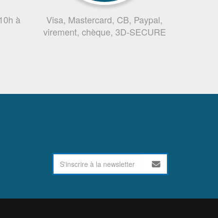
 10h à
Visa, Mastercard, CB, Paypal,
virement, chèque, 3D-SECURE