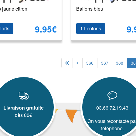
 jaune citron
Ballons bleu
9.95€
9.
loris
11 coloris
366
367
368
36
Livraison gratuite
03.66.72.19.43
dès 80€
On vous recontacte pa
téléphone.