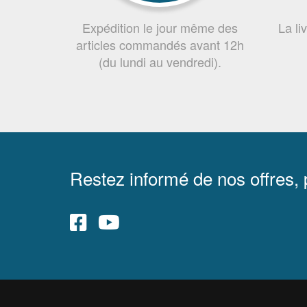
Expédition le jour même des
La li
articles commandés avant 12h
(du lundi au vendredi).
Restez informé de nos offres,