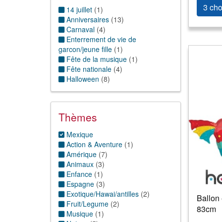
3 cho
14 juillet
(
1
)
Anniversaires
(
13
)
Carnaval
(
4
)
Enterrement de vie de
garcon/jeune fille
(
1
)
Fête de la musique
(
1
)
Fête nationale
(
4
)
Halloween
(
8
)
Thèmes
Mexique
Action & Aventure
(
1
)
Amérique
(
7
)
Animaux
(
3
)
Enfance
(
1
)
Espagne
(
3
)
Exotique/Hawai/antilles
(
2
)
Ballon 
Fruit/Legume
(
2
)
83cm
Musique
(
1
)