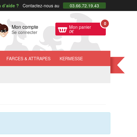
 d’aide ?
Contactez-nous au
03.66.72.19.43
0
Mon compte
Mon panier
0
€
Se connecter
FARCES
& ATTRAPES
KERMESSE