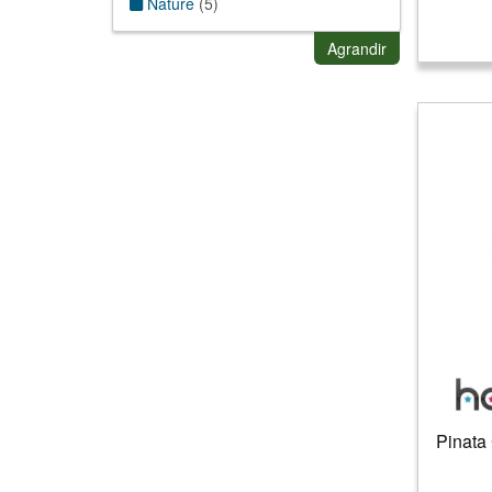
Nature
(
5
)
Sport
(
3
)
Western
(
6
)
Agrandir
Pinata 