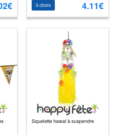
02€
4.11€
3 choix
es
Squelette hawaï à suspendre