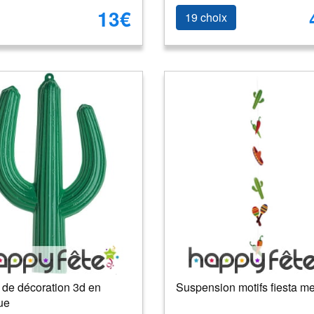
13€
19 choix
 de décoration 3d en
Suspension motifs fiesta m
ue