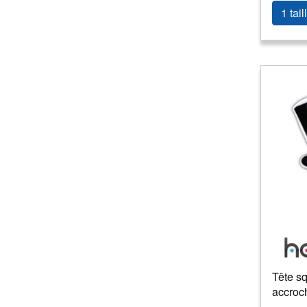
1 tail
Tête sq
accroc