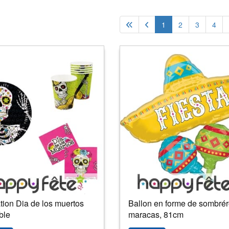
1
2
3
4
tion Dia de los muertos
Ballon en forme de sombrér
ble
maracas, 81cm