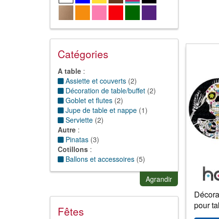
Catégories
A table
:
Assiette et couverts
(
2
)
Décoration de table/buffet
(
2
)
Goblet et flutes
(
2
)
Jupe de table et nappe
(
1
)
Serviette
(
2
)
Autre
:
Pinatas
(
3
)
Cotillons
:
Ballons et accessoires
(
5
)
Confetti
(
1
)
Déco
:
Agrandir
Décors, mise en scène
(
18
)
Décora
Guirlande/Boule/suspension
(
5
)
pour ta
Fêtes