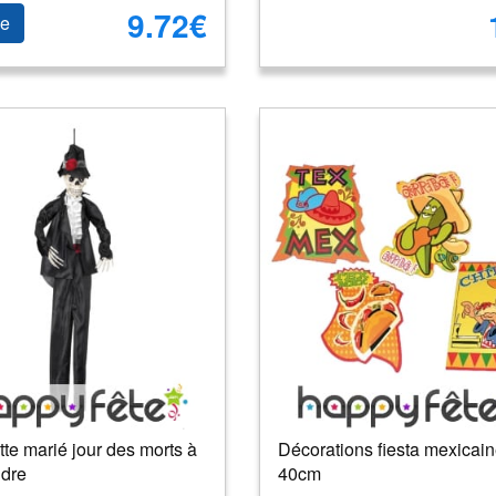
9.72€
le
te marié jour des morts à
Décorations fiesta mexicai
dre
40cm