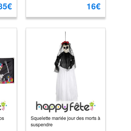
85€
16€
os
Squelette mariée jour des morts à
suspendre