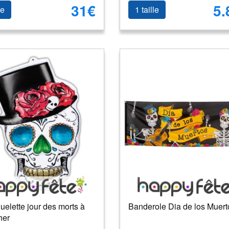
31€
5.
le
1 taille
uelette jour des morts à
Banderole Dia de los Muert
her