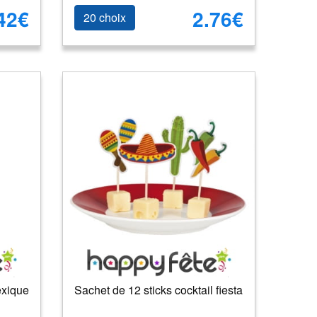
42€
2.76€
20 choix
exique
Sachet de 12 sticks cocktail fiesta