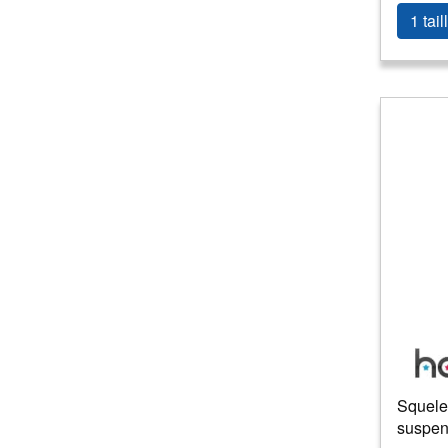
1 tail
Squelet
suspen