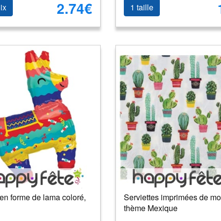
2.74€
ix
1 taille
en forme de lama coloré,
Serviettes imprimées de mot
thème Mexique