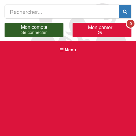
0
Mon compte
Mon panier
0
€
Se connecter
Menu