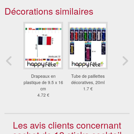
Décorations similaires
ettis de
Drapeaux en
Tube de paillettes
Glaçon cl
aux Italie
plastique de 9.5 x 16
décoratives, 20ml
bla
2 €
cm
1.7 €
4.0
4.72 €
Les avis clients concernant