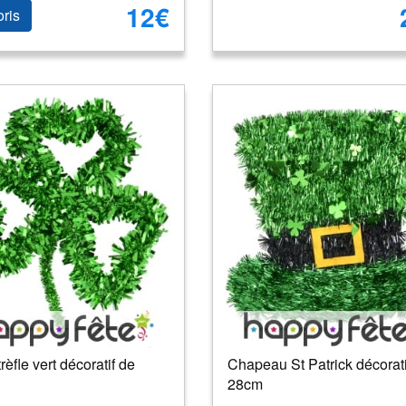
12€
oris
rèfle vert décoratif de
Chapeau St Patrick décorati
28cm