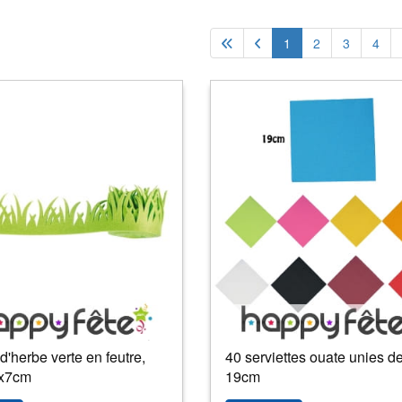
1
2
3
4
'herbe verte en feutre,
40 serviettes ouate unies d
x7cm
19cm