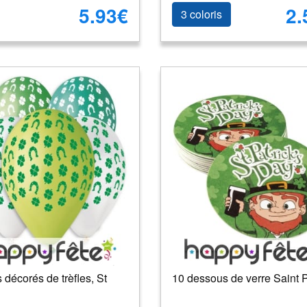
5.93€
2.
3 coloris
 décorés de trèfles, St
10 dessous de verre Saint P