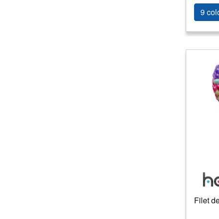
9 col
Filet d