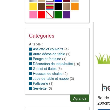
Catégories
A table
:
Assiette et couverts
(
4
)
Autre décos de table
(
1
)
Bougie et fontaine
(
1
)
Décoration de table/buffet
(
10
)
Goblet et flutes
(
5
)
Housses de chaise
(
2
)
Jupe de table et nappe
(
3
)
Patisserie
(
1
)
Serviette
(
3
)
Autre
:
Bande d
Accessoires cadeaux
(
2
)
Agrandir
200cm
Autre décos
(
1
)
Bricolage
(
15
)