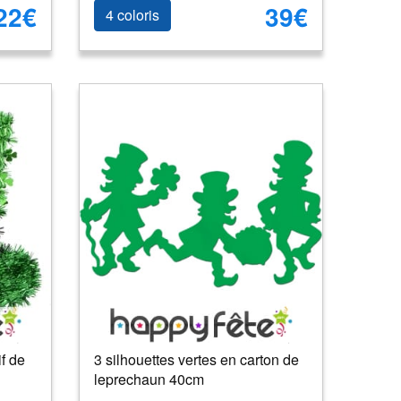
22€
39€
4 coloris
f de
3 silhouettes vertes en carton de
leprechaun 40cm