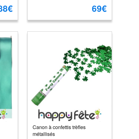
88€
69€
Canon à confettis trèfles
métallisés