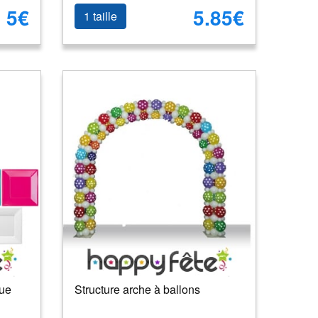
5€
5.85€
1 taille
que
Structure arche à ballons