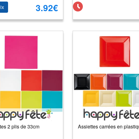
3.92€
ix
tes 2 plis de 33cm
Assiettes carrées en plasti