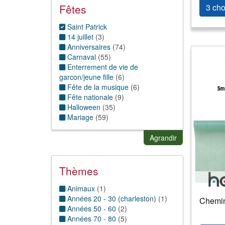
Cotillons
:
Fêtes
3 cho
Ballons et accessoires
(
28
)
Confetti
(
10
)
Saint Patrick
Lot/Ensemble de cotillons
(
1
)
14 juillet
(
3
)
Déco
:
Anniversaires
(
74
)
Décors, mise en scène
(
20
)
Carnaval
(
55
)
Guirlande/Boule/suspension
(
26
)
Enterrement de vie de
Lampion/lanternes
(
5
)
garcon/jeune fille
(
6
)
Silhouette découpée
(
3
)
Fête de la musique
(
6
)
Fête nationale
(
9
)
Halloween
(
35
)
Mariage
(
59
)
Naissance
(
47
)
Noël
(
58
)
Agrandir
Nouvel an
(
58
)
Nouvel an chinois
(
8
)
Pâques
(
44
)
Thèmes
Saint valentin
(
30
)
Animaux
(
1
)
Années 20 - 30 (charleston)
(
1
)
Chemin
Années 50 - 60
(
2
)
Années 70 - 80
(
5
)