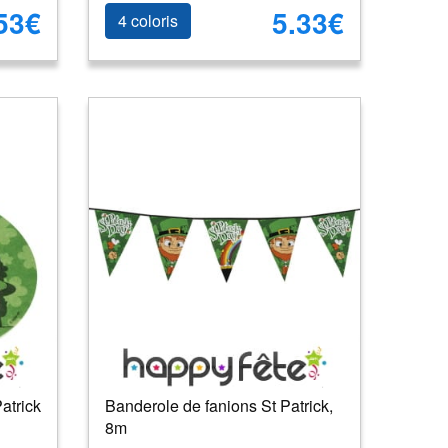
53€
5.33€
4 coloris
atrick
Banderole de fanions St Patrick,
8m