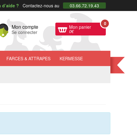
 d’aide ?
Contactez-nous au
03.66.72.19.43
0
Mon compte
Mon panier
0
€
Se connecter
FARCES
& ATTRAPES
KERMESSE