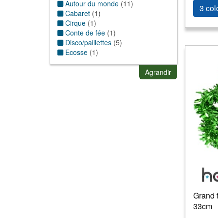
Autour du monde
(
11
)
3 col
Cabaret
(
1
)
Cirque
(
1
)
Conte de fée
(
1
)
Disco/paillettes
(
5
)
Ecosse
(
1
)
Exotique/Hawai/antilles
(
2
)
Folklorique
(
120
)
Agrandir
Hippie thème
(
2
)
Jungle
(
2
)
Nature
(
16
)
Romantique
(
2
)
Sport
(
2
)
Grand t
33cm