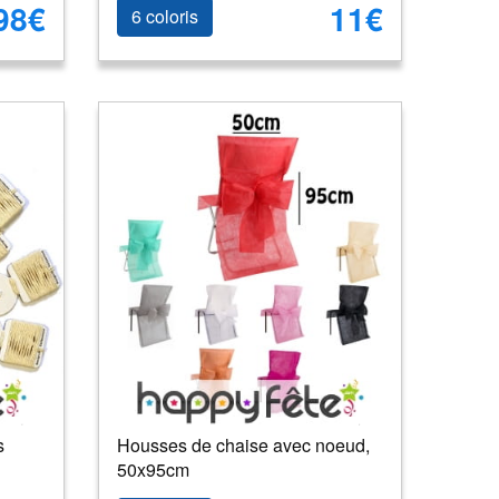
98€
11€
6 coloris
s
Housses de chaise avec noeud,
50x95cm