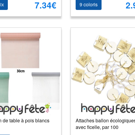
7.34€
2.
ix
9 coloris
 de table à pois blancs
Attaches ballon écologique
avec ficelle, par 100