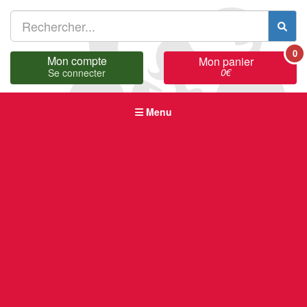
0
Mon compte
Mon panier
0
€
Se connecter
Menu