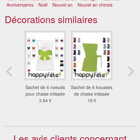
Anniversaires
Noël
Nouvel an
Nouvel an chinois
Décorations similaires
 6 noeuds
Sachet de 6 noeuds
Sachet de 6 housses
Housses d
e intissée
pour chaise intissée
de chaise intissée
non tiss
 roi
3.84 €
18 €
ivo
4 €
25
Les avis clients concernant