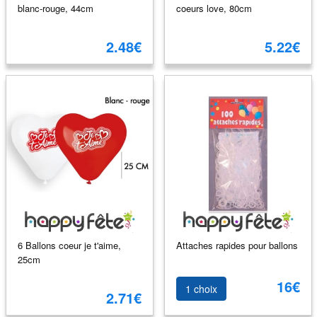
blanc-rouge, 44cm
coeurs love, 80cm
2.48€
5.22€
6 Ballons coeur je t'aime,
Attaches rapides pour ballons
25cm
16€
1 choix
2.71€