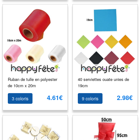
Ruban de tulle en polyester
40 serviettes ouate unies de
de 10cm x 20m
19cm
4.61€
2.98€
3 coloris
9 coloris