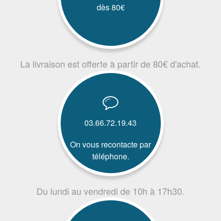
dès 80€
La livraison est offerte à partir de 80€ d'achat.
03.66.72.19.43
On vous recontacte par
téléphone.
Du lundi au vendredi de 10h à 17h30.