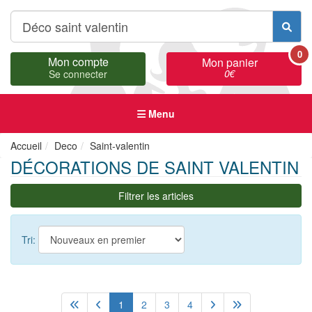
0
Mon compte
Mon panier
0
€
Se connecter
Menu
Accueil
Deco
Saint-valentin
DÉCORATIONS DE SAINT VALENTIN
Filtrer les articles
Tri:
1
2
3
4