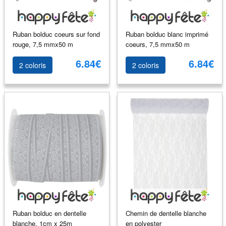
Ruban bolduc coeurs sur fond
Ruban bolduc blanc imprimé
rouge, 7,5 mmx50 m
coeurs, 7,5 mmx50 m
6.84€
6.84€
2 coloris
2 coloris
Ruban bolduc en dentelle
Chemin de dentelle blanche
blanche, 1cm x 25m
en polyester