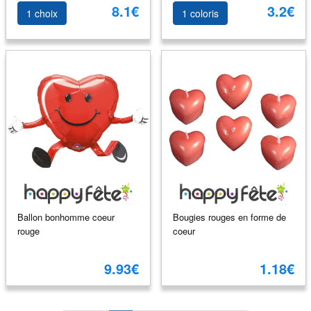
8.1€
3.2€
1 choix
1 coloris
Ballon bonhomme coeur
Bougies rouges en forme de
rouge
coeur
9.93€
1.18€