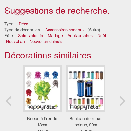
Suggestions de recherche.
Type :
Déco
Type de décoration :
Accessoires cadeaux
(Autre)
Fête :
Saint valentin
Mariage
Anniversaires
Noël
Nouvel an
Nouvel an chinois
Décorations similaires
in de 3mm
Noeud à tirer de
Rouleau de ruban
Bolduc lis
0m
13cm
bolduc, 90m
x 5
6 €
0.69 €
1.96 €
2.4