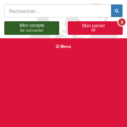
0
Mon compte
Mon panier
0
€
Se connecter
Menu