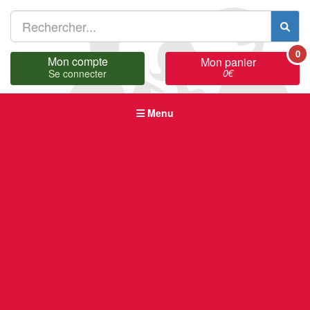
0
Mon compte
Mon panier
0
€
Se connecter
Menu