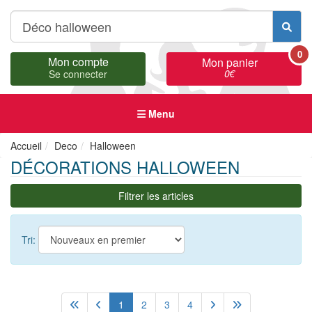
0
Mon compte
Mon panier
0
€
Se connecter
Menu
Accueil
Deco
Halloween
DÉCORATIONS HALLOWEEN
Filtrer les articles
Tri:
1
2
3
4