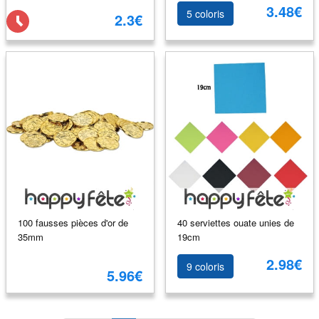
3.48€
5 coloris
2.3€
100 fausses pièces d'or de
40 serviettes ouate unies de
35mm
19cm
2.98€
9 coloris
5.96€