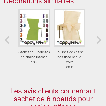
Décorations similaires
e chaise
Sachet de 6 housses
Housses de chaise
Sachet de
é noeud
de chaise intissée
non tissé noeud
pour chais
olat
18 €
ivoire
ora
 €
25 €
2.8
Les avis clients concernant
sachet de 6 noeuds pour