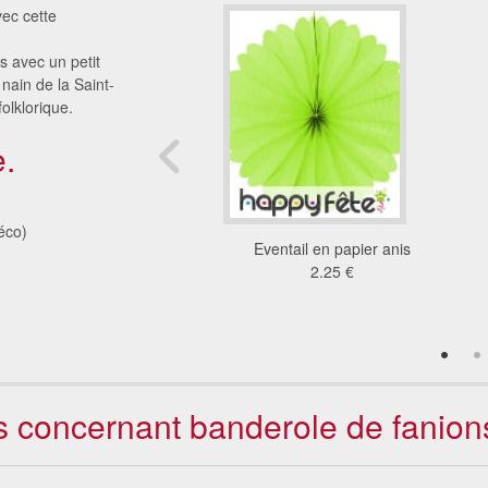
vec cette
us avec un petit
t nain de la Saint-
olklorique.
.
éco)
l en papier de 50 cm
Eventail en papier anis
1.01 €
2.25 €
ts concernant banderole de fanions