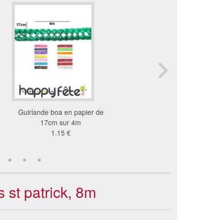
Guirlande boa en papier de
Drapeau Irlande (100
17cm sur 4m
60 €
1.15 €
 st patrick, 8m