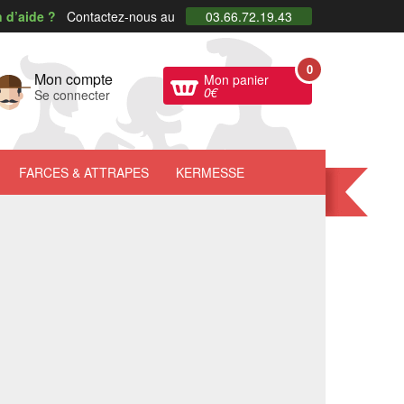
 d’aide ?
Contactez-nous au
03.66.72.19.43
0
Mon compte
Mon panier
0
€
Se connecter
FARCES
& ATTRAPES
KERMESSE