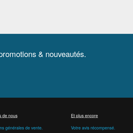
 promotions & nouveautés.
s de nous
Et plus encore
ns générales de vente.
Votre avis récompensé.