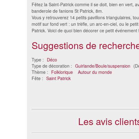
Fêtez la Saint-Patrick comme il se doit, bien en vert, a
banderole de fanions St Patrick, 8m.
Vous y retrouverez 14 petits pavillons triangulaires, to
motif sur fond vert : un trèfle, un arc-en-ciel, ou le peti
Patrick. Voici de quoi bien décorer ce petit événement f
Suggestions de recherche
Type :
Déco
Type de décoration :
Guirlande/Boule/suspension
(D
Drapeau Irlande (120x180)
Eventai
Thème :
Folklorique
Autour du monde
76 €
Fête :
Saint Patrick
Les avis clien