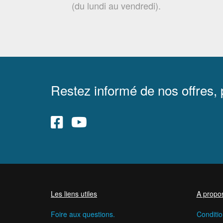
(du lundi au vendredi).
Restez informé de nos offres,
Les liens utiles
A propo
Foire aux questions.
Conditio