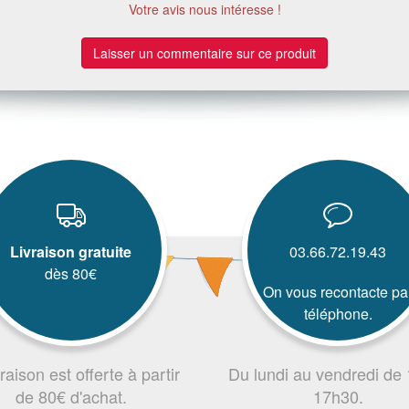
Votre avis nous intéresse !
Laisser un commentaire sur ce produit
Livraison gratuite
03.66.72.19.43
dès 80€
On vous recontacte pa
téléphone.
vraison est offerte à partir
Du lundi au vendredi de
de 80€ d'achat.
17h30.