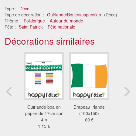
Type :
Déco
Type de décoration :
Guirlande/Boule/suspension
(Déco)
Thème :
Folklorique
Autour du monde
Fête :
Saint Patrick
Fête nationale
Décorations similaires
nde de
Guirlande boa en
Drapeau Irlande
Boule alv
s ANIS
papier de 17cm sur
(100x150)
papier d
3 €
4m
60 €
2.9
1.15 €