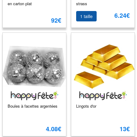
en carton plat
strass
6.24€
1 taille
92€
Boules à facettes argentées
Lingots d'or
4.08€
13€