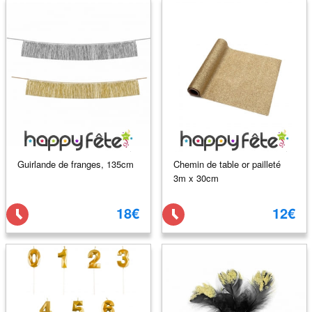
Guirlande de franges, 135cm
Chemin de table or pailleté
3m x 30cm
18€
12€