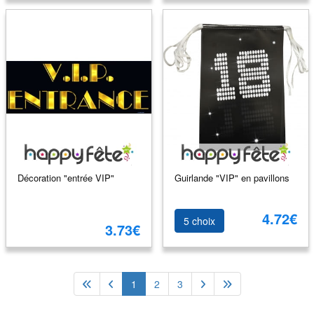
Décoration "entrée VIP"
Guirlande "VIP" en pavillons
4.72€
5 choix
3.73€
1
2
3