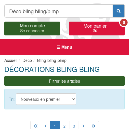
0
Mon compte
Mon panier
0
€
Se connecter
Menu
Accueil
Deco
Bling-bling-pimp
DÉCORATIONS BLING BLING
Filtrer les articles
Tri:
1
2
3