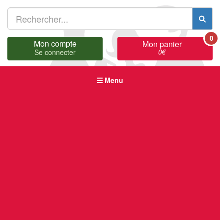
0
Mon compte
Mon panier
0
€
Se connecter
Menu