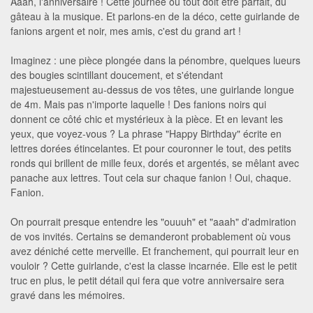
Aaah, l'anniversaire ! Cette journée où tout doit être parfait, du
gâteau à la musique. Et parlons-en de la déco, cette guirlande de
fanions argent et noir, mes amis, c'est du grand art !
Imaginez : une pièce plongée dans la pénombre, quelques lueurs
des bougies scintillant doucement, et s'étendant
majestueusement au-dessus de vos têtes, une guirlande longue
de 4m. Mais pas n'importe laquelle ! Des fanions noirs qui
donnent ce côté chic et mystérieux à la pièce. Et en levant les
yeux, que voyez-vous ? La phrase "Happy Birthday" écrite en
lettres dorées étincelantes. Et pour couronner le tout, des petits
ronds qui brillent de mille feux, dorés et argentés, se mêlant avec
panache aux lettres. Tout cela sur chaque fanion ! Oui, chaque.
Fanion.
On pourrait presque entendre les "ouuuh" et "aaah" d'admiration
de vos invités. Certains se demanderont probablement où vous
avez déniché cette merveille. Et franchement, qui pourrait leur en
vouloir ? Cette guirlande, c'est la classe incarnée. Elle est le petit
truc en plus, le petit détail qui fera que votre anniversaire sera
gravé dans les mémoires.