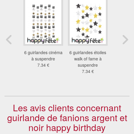
nde de
6 guirlandes cinéma
6 guirlandes étoiles
Boule de N
rnes
à suspendre
walk of fame à
de 
diennes
7.34 €
suspendre
1.0
5m
7.34 €
5 €
Les avis clients concernant
guirlande de fanions argent et
noir happy birthday